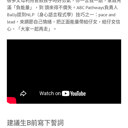
很多父母利用管教孩子時好勞氣，你一言我一語，家庭充
滿「負能量」，到 頭來得不償失。ABC Pathways負責人
Bally提到NLP（身心語言程式學）技巧之一：pace and
lead，來調節自己情緒，把正面能量帶給仔女，給仔女信
心，「大家一起再走」。
建議生B前寫下誓詞