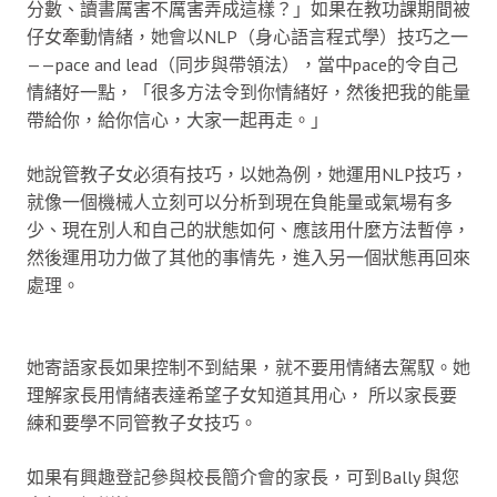
分數、讀書厲害不厲害弄成這樣？」如果在教功課期間被
仔女牽動情緒，她會以NLP（身心語言程式學）技巧之一
——pace and lead（同步與帶領法），當中pace的令自己
情緒好一點，「很多方法令到你情緒好，然後把我的能量
帶給你，給你信心，大家一起再走。」
她說管教子女必須有技巧，以她為例，她運用NLP技巧，
就像一個機械人立刻可以分析到現在負能量或氣場有多
少、現在別人和自己的狀態如何、應該用什麼方法暫停，
然後運用功力做了其他的事情先，進入另一個狀態再回來
處理。
她寄語家長如果控制不到結果，就不要用情緒去駕馭。她
理解家長用情緒表達希望子女知道其用心， 所以家長要
練和要學不同管教子女技巧。
如果有興趣登記參與校長簡介會的家長，可到Bally 與您