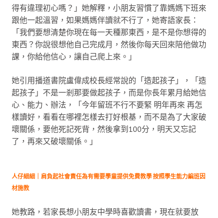
得有違理初心嗎？」她解釋，小朋友習慣了靠媽媽下班來
跟他一起溫習，如果媽媽伴讀就不行了，她寄語家長：
「我們要想清楚你現在每一天種那東西，是不是你想得的
東西？你說很想他自己完成月，然後你每天回來陪他做功
課，你給他信心，讓自己爬上來。」
她引用播道書院盧偉成校長經常說的「造起孩子」，「造
起孩子」不是一剎那要做起孩子，而是你長年累月給她信
心、能力、辦法，「今年留班不行不要緊 明年再來 再怎
樣讀好，看看在哪裡怎樣去打好根基，而不是為了大家破
壞關係，要他死記死背，然後拿到100分，明天又忘記
了，再來又破壞關係。」
人仔細細｜肩負起社會責任為有需要學童提供免費教學 按照學生能力編班因
材施教
她教路，若家長想小朋友中學時喜歡讀書，現在就要放