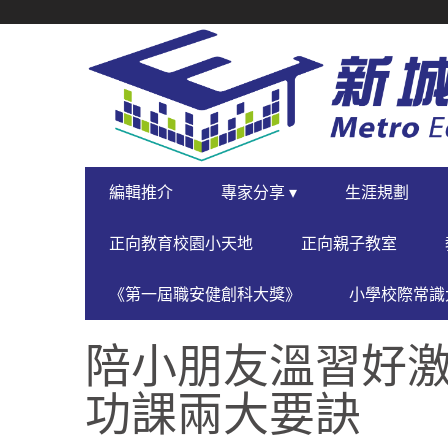
SECONDARY
NAVIGATION
PRIMARY
編輯推介
專家分享 ▾
生涯規劃
NAVIGATION
正向教育校園小天地
正向親子教室
《第一屆職安健創科大獎》
小學校際常識大
陪小朋友溫習好
功課兩大要訣