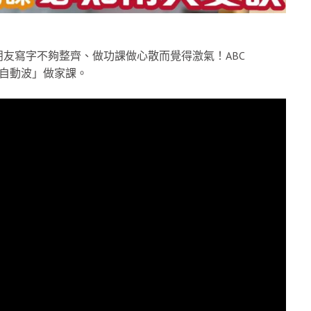
友寫字不夠整齊、做功課做心散而覺得激氣！ABC
友「自動波」做家課。