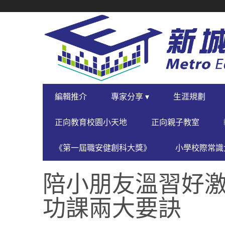
SECONDARY
NAVIGATION
PRIMARY
編輯推介
專家分享 ▾
生涯規劃
NAVIGATION
正向教育校園小天地
正向親子教室
《第一屆職安健創科大獎》
小學校際常識大
陪小朋友溫習好
功課兩大要訣