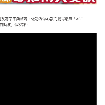
友寫字不夠整齊、做功課做心散而覺得激氣！ABC
友「自動波」做家課。