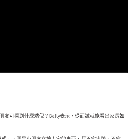
友可看到什麼端倪？Bally表示，從面試就能看出家長如
。
羊式」，即是小朋友在搶人家的東西，都不會出聲、不會