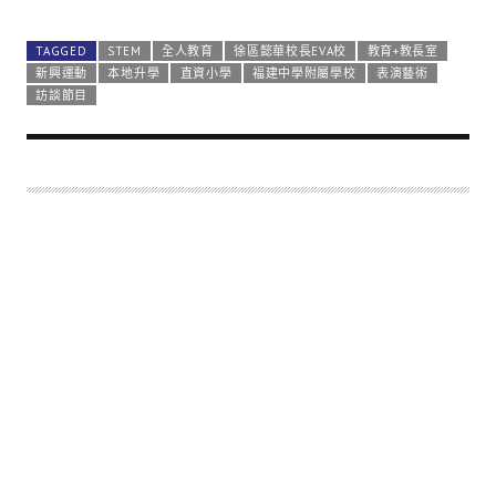
TAGGED
STEM
全人教育
徐區懿華校長EVA校
教育+教長室
新興運動
本地升學
直資小學
福建中學附屬學校
表演藝術
訪談節目