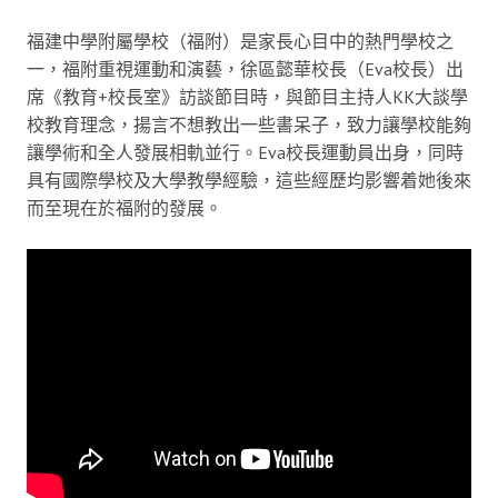
福建中學附屬學校（福附）是家長心目中的熱門學校之
一，福附重視運動和演藝，徐區懿華校長（Eva校長）出
席《教育+校長室》訪談節目時，與節目主持人KK大談學
校教育理念，揚言不想教出一些書呆子，致力讓學校能夠
讓學術和全人發展相軌並行。Eva校長運動員出身，同時
具有國際學校及大學教學經驗，這些經歷均影響着她後來
而至現在於福附的發展。