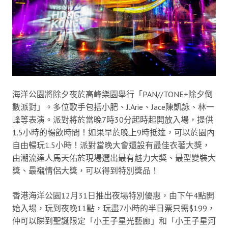
海洋公園將除夕夜於高峰樂園舉行「PAN//TONE+除夕倒
數派對」。多位歌手包括小肥、J.Arie、Jace陳凱詠、林一
峰等表演。派對將於當晚7時30分起時起開放入場，提供
1.5小時的暢飲時間！如果早於晚上9時抵達，可以於園內
自由暢玩1.5小時！派對當晚大會還設有最佳衣著大獎，
由潮流達人馬天佑於現場選出最有魅力大獎、最型變裝大
獎、最襯情侶大獎，可以得到特別獎品！
香港海洋公園12月31日推出夜場特別優惠，由下午4點開
始入場，玩到夜晚11點，玩盡7小時的半日票只需$199，
仲可以睇到聖誕限定「小王子星光藝廊」和「小王子星河