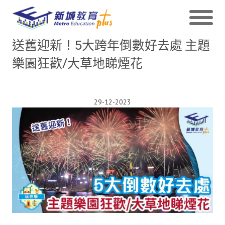
送舊迎新！5大跨年倒數好去處 主題
樂園狂歡/大草地睇煙花
29-12-2023