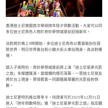
香港迪士尼樂園首次舉辦跨年除夕倒數活動，大家可以同
多位迪士尼角色人物於奇妙夢想城堡前迎接新年。
派對將於晚上9時開始，多位迪士尼角色以驚喜裝扮在探
險世界、明日世界舞台和小鎮大街火車站現身，為派對暖
場。
踏入子夜時份，奇妙夢想城堡前將上演「迪士尼星夢光影
之旅」多媒體匯演。當燦爛的煙花落幕，一眾迪士尼朋友
將於台上現身，帶領賓客一同跟隨萬華麗的光影投射倒
數。
迪士尼更特別推出尊享卡，持證者可於2023年12月31日
進入「跨年倒數時刻」連「迪士尼星夢光影之旅」指定觀