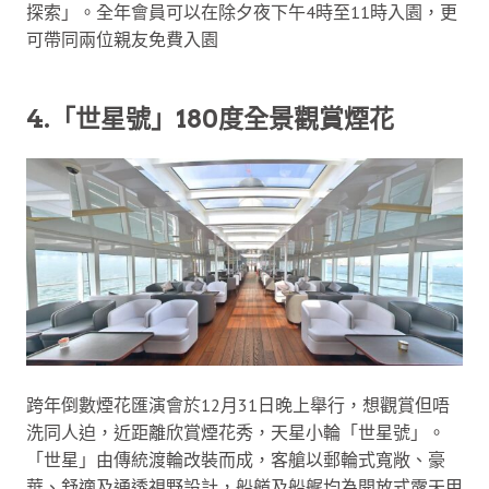
探索」。全年會員可以在除夕夜下午4時至11時入園，更
可帶同兩位親友免費入園
4.「世星號」180度全景觀賞煙花
跨年倒數煙花匯演會於12月31日晚上舉行，想觀賞但唔
洗同人迫，近距離欣賞煙花秀，天星小輪「世星號」。
「世星」由傳統渡輪改裝而成，客艙以郵輪式寬敞、豪
華、舒適及通透視野設計，船艏及船艉均為開放式露天甲