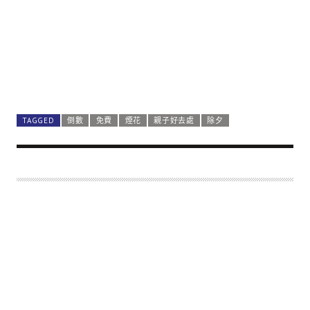
TAGGED
倒數
免費
煙花
親子好去處
除夕