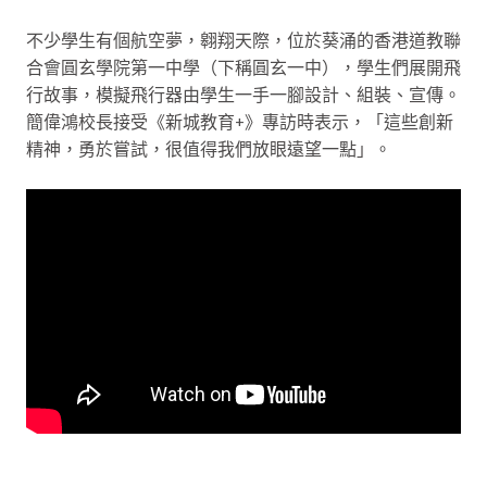
不少學生有個航空夢，翱翔天際，位於葵涌的香港道教聯
合會圓玄學院第一中學（下稱圓玄一中），學生們展開飛
行故事，模擬飛行器由學生一手一腳設計、組裝、宣傳。
簡偉鴻校長接受《新城教育+》專訪時表示，「這些創新
精神，勇於嘗試，很值得我們放眼遠望一點」。