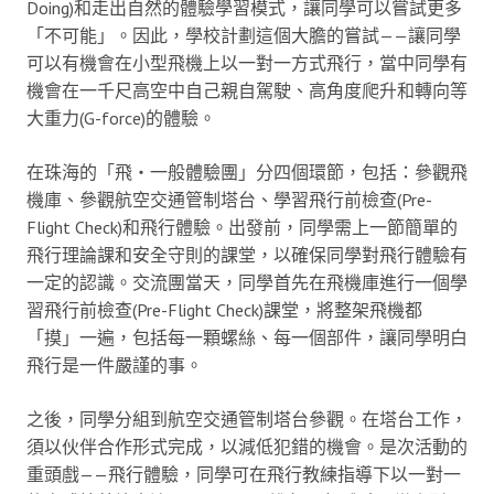
Doing)和走出自然的體驗學習模式，讓同學可以嘗試更多
「不可能」。因此，學校計劃這個大膽的嘗試——讓同學
可以有機會在小型飛機上以一對一方式飛行，當中同學有
機會在一千尺高空中自己親自駕駛、高角度爬升和轉向等
大重力(G-force)的體驗。
在珠海的「飛‧一般體驗團」分四個環節，包括：參觀飛
機庫、參觀航空交通管制塔台、學習飛行前檢查(Pre-
Flight Check)和飛行體驗。出發前，同學需上一節簡單的
飛行理論課和安全守則的課堂，以確保同學對飛行體驗有
一定的認識。交流團當天，同學首先在飛機庫進行一個學
習飛行前檢查(Pre-Flight Check)課堂，將整架飛機都
「摸」一遍，包括每一顆螺絲、每一個部件，讓同學明白
飛行是一件嚴謹的事。
之後，同學分組到航空交通管制塔台參觀。在塔台工作，
須以伙伴合作形式完成，以減低犯錯的機會。是次活動的
重頭戲——飛行體驗，同學可在飛行教練指導下以一對一