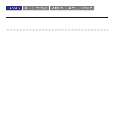
在生活中學習 找出人生方向
TAGGED
升中
學校巡禮
本地升學
樂善堂王仲銘中學