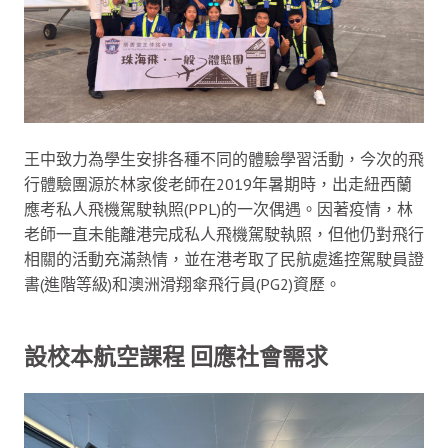
王中致力為學生安排各種不同的體驗學習活動，今次的飛
行體驗團源於林家俊老師在2019年暑期時，出走紐西蘭
應考私人飛機駕駛執照(PPL)的一次偶遇。因著疫情，林
老師一直未能離港完成私人飛機駕駛執照，但他仍對飛行
相關的活動充滿熱情，並在港考取了民航處遙控駕駛員證
書(進階等級)和澳洲滑翔傘飛行員(PG2)資歷。
設校本航空課程 回應社會需求