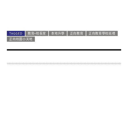
TAGGED
教育+校長室
本地升學
正向教育
正向教育學校巡禮
正向校園小天地