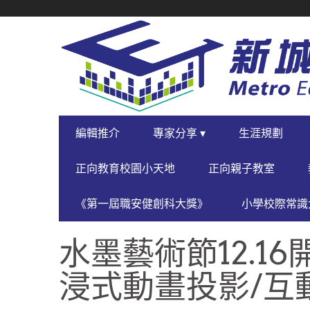
SECONDARY
NAVIGATION
PRIMARY
編輯推介
專家分享 ▾
生涯規劃
NAVIGATION
正向教育校園小天地
正向親子教室
《第一屆職安健創科大獎》
小學校際常識大
水墨藝術節12.1
浸式動畫投影/互