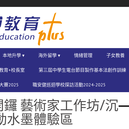
本地升學 ▾
海外留學 ▾
情緒管理
子女教養
教育+校長室
第三屆中學生電台節目製作基本法創作訓練
賽2025
職安健巡迴學校探訪活動2024-2025
6開鑼 藝術家工作坊/沉
動水墨體驗區