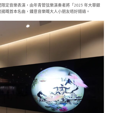
限定音樂表演，由年青管弦樂演奏者將「2023 年大華銀
悠揚嘅首本名曲，鍾意音樂嘅大人小朋友唔好錯過。