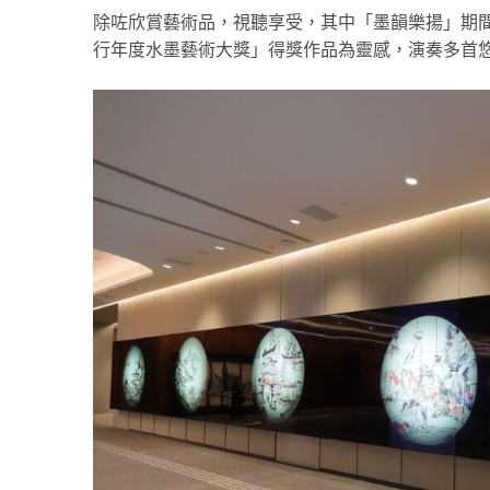
除咗欣賞藝術品，視聽享受，其中「墨韻樂揚」期間
行年度水墨藝術大獎」得獎作品為靈感，演奏多首