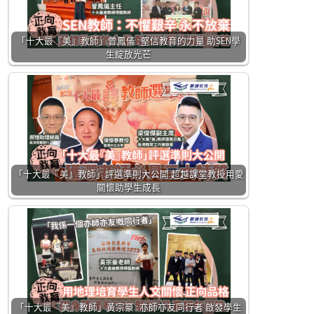
「十大最『美』教師」曾鳳儀 : 堅信教育的力量 助SEN學
生綻放光芒
「十大最『美』教師」評選準則大公開 超越課堂教授用愛
關懷助學生成長
「十大最『美』教師」黃宗豪 : 亦師亦友同行者 啟發學生