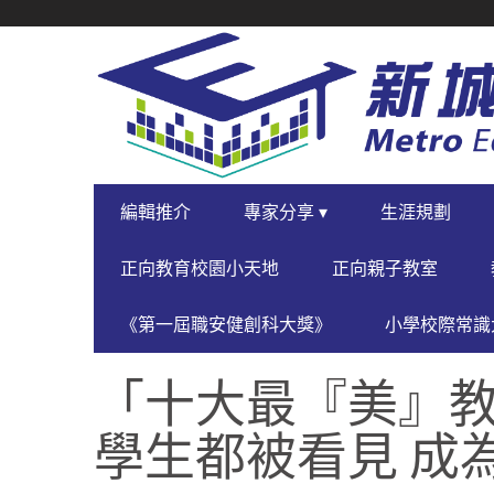
SECONDARY
NAVIGATION
PRIMARY
編輯推介
專家分享 ▾
生涯規劃
NAVIGATION
正向教育校園小天地
正向親子教室
《第一屆職安健創科大獎》
小學校際常識大
「十大最『美』教
學生都被看見 成