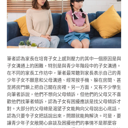
筆者認為家長在培育子女上感到壓力的其中一個原因是與
子女溝通上的困難，特別是與青少年階段中的子女溝通。
在不同的家長工作坊中，筆者最常聽到家長表示自己的青
少年子女不願意和父母溝通、經常按手機、躲在房間、甚
至將房門鎖上把自己關在房裡。另一方面，又有不少學生
向筆者訴說，他們不想向父母傾訴，但他們的父母又不喜
歡他們找筆者傾訴，認為子女有困擾應該是找父母傾訴才
對。大部分的父母總是渴望子女能夠向父母說出心底話，
認為只要令子女把話說出來，問題就能夠解決。可是，要
讓青少年子女敞開心扉談及困擾他們的事情不是那麼容