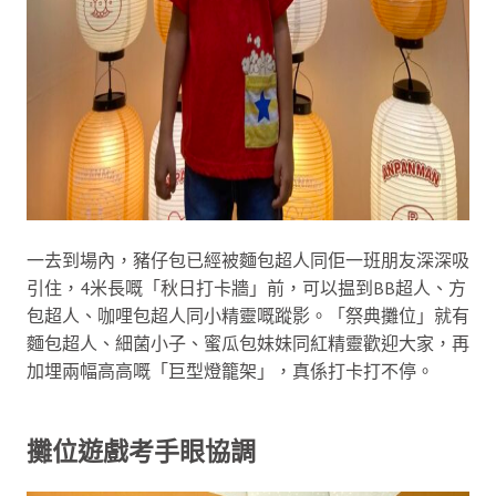
一去到場內，豬仔包已經被麵包超人同佢一班朋友深深吸
引住，4米長嘅「秋日打卡牆」前，可以揾到BB超人、方
包超人、咖哩包超人同小精靈嘅蹤影。「祭典攤位」就有
麵包超人、細菌小子、蜜瓜包妹妹同紅精靈歡迎大家，再
加埋兩幅高高嘅「巨型燈籠架」，真係打卡打不停。
攤位遊戲考手眼協調