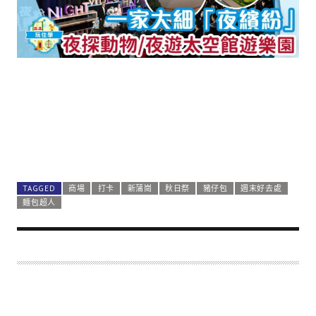
TAGGED
商場
打卡
新蒲崗
秋日祭
豬仔包
週末好去處
麵包超人