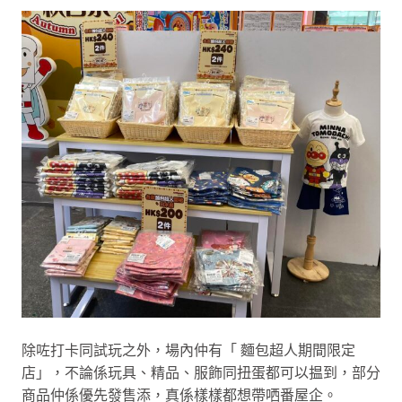
除咗打卡同試玩之外，場內仲有「 麵包超人期間限定
店」，不論係玩具、精品、服飾同扭蛋都可以揾到，部分
商品仲係優先發售添，真係樣樣都想帶哂番屋企。