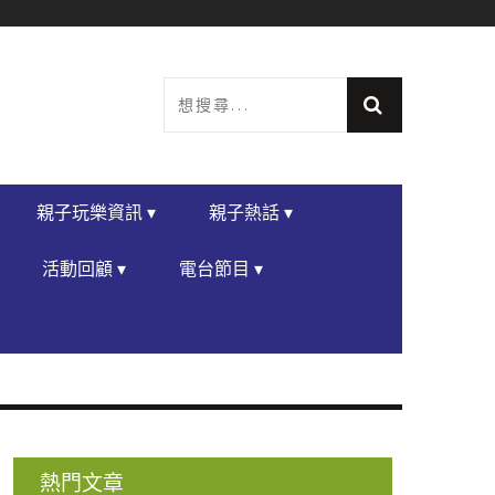
親子玩樂資訊 ▾
親子熱話 ▾
活動回顧 ▾
電台節目 ▾
熱門文章