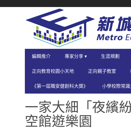
SECONDARY
NAVIGATION
PRIMARY
編輯推介
專家分享 ▾
生涯規劃
NAVIGATION
正向教育校園小天地
正向親子教室
《第一屆職安健創科大獎》
小學校際常識大
一家大細「夜繽紛
空館遊樂園