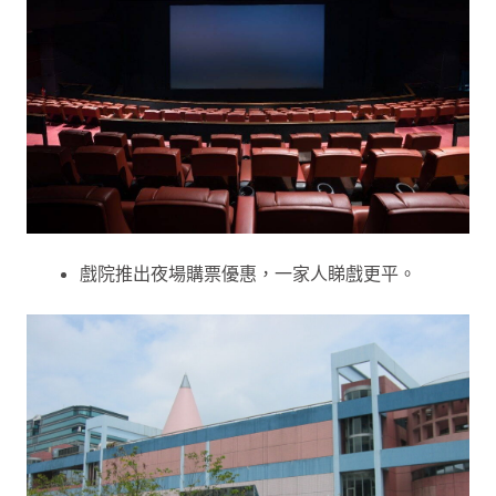
戲院推出夜場購票優惠，一家人睇戲更平。