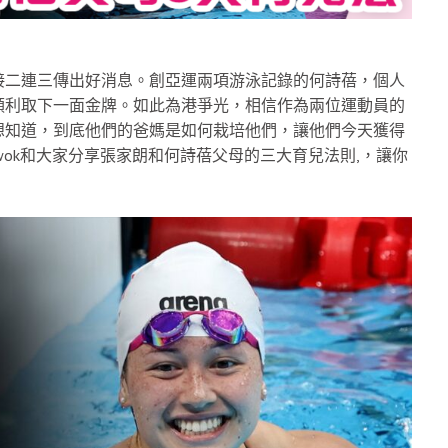
接二連三傳出好消息。創亞運兩項游泳記錄的何詩蓓，個人
順利取下一面金牌。如此為港爭光，相信作為兩位運動員的
想知道，到底他們的爸媽是如何栽培他們，讓他們今天獲得
 Kwok和大家分享張家朗和何詩蓓父母的三大育兒法則,，讓你