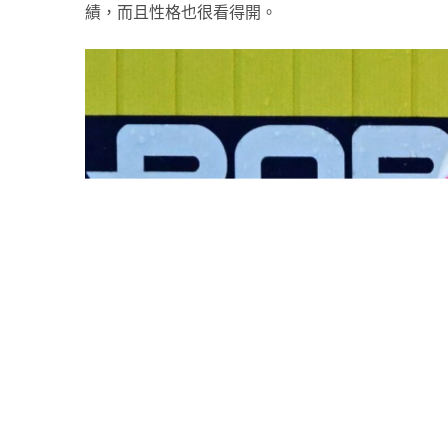
績，而且性格也很看得開。
何詩蓓自己也在訪問分享，她在美國的密芝根大學就
實在大學來說，75分以上已經是屬於A grade (
定要在游泳上達到很高的成就，也沒有要求讀書要
除了不會催谷孩子，家長的陪伴一樣重要。何詩蓓
次亞運取得好成績，何詩蓓也藉此感謝父母。回想2
場觀看她比賽，但今次杭州亞運在疫情已消失後，
嚟現場睇，可以喺佢哋面前攞到獎牌，真係好開心