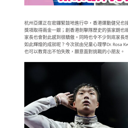
杭州亞運正在密鑼緊鼓地進行中，香港運動健兒也
獎項取得兩金一銀；創香港劍擊隊歷史的張家朗也
家長也會對此感到很驕傲。同時也令不少到底家長
如此輝煌的成就呢？今次就由兒童心理學Dr. Rosa
也可以教育出不怕失敗，願意面對挑戰的小朋友。