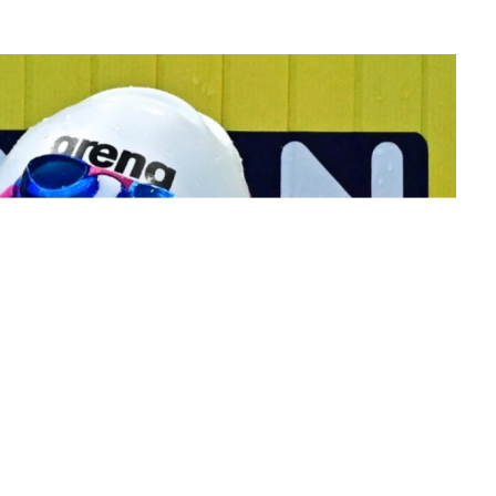
讀心理學，她會要求自己在每一次考試考到75分以上。其
甲級的成績)。何詩培也有分享過她的父母親從來也沒有催逼她一
有很厲害的成績，只是一直在旁默默支持著何詩蓓。
的父母親一有時間就會到游泳池，支持女兒參加比賽。繼今
020東京奧運會因為受到新冠疫情關係，何詩蓓家人未能現
家人親身到臨場館打氣。她受訪時表示：「我爹地媽咪都有
。」