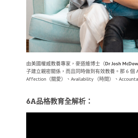
由美國權威教養專家，麥道維博士（
Dr Josh McDow
子建立親密關係，而且同時做到有效教養。那 6 個 A字包括：
Affection（關愛）、Availability （時間）、Accoun
6A品格教育全解析：