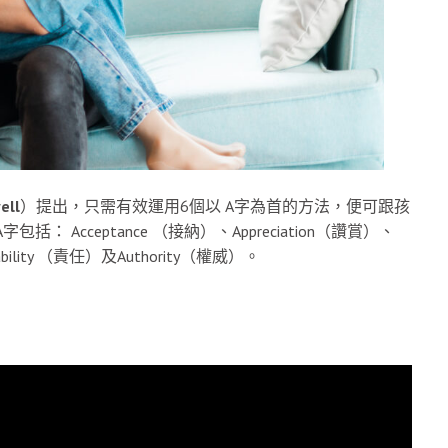
ell
）提出，只需有效運用6個以 A字為首的方法，便可跟孩
 Acceptance （接納）、Appreciation（讚賞）、
tability （責任）及Authority（權威）。