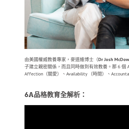
由美國權威教養專家，麥道維博士（
Dr Josh McDow
子建立親密關係，而且同時做到有效教養。那 6 個 A字包括：
Affection（關愛）、Availability （時間）、Accoun
6A品格教育全解析：