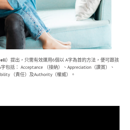
ell
）提出，只需有效運用6個以 A字為首的方法，便可跟孩
 Acceptance （接納）、Appreciation（讚賞）、
tability （責任）及Authority（權威）。