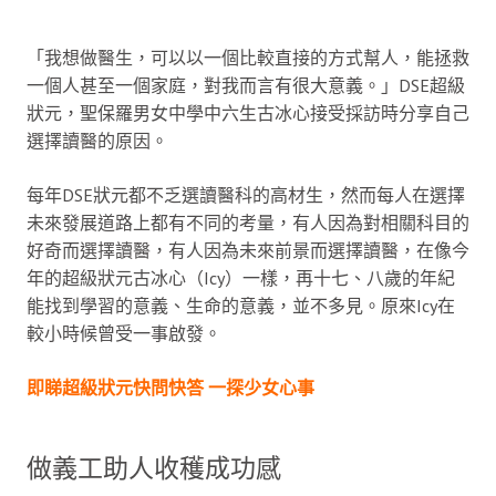
「我想做醫生，可以以一個比較直接的方式幫人，能拯救
一個人甚至一個家庭，對我而言有很大意義。」DSE超級
狀元，聖保羅男女中學中六生古冰心接受採訪時分享自己
選擇讀醫的原因。
每年DSE狀元都不乏選讀醫科的高材生，然而每人在選擇
未來發展道路上都有不同的考量，有人因為對相關科目的
好奇而選擇讀醫，有人因為未來前景而選擇讀醫，在像今
年的超級狀元古冰心（Icy）一樣，再十七、八歲的年紀
能找到學習的意義、生命的意義，並不多見。原來Icy在
較小時候曾受一事啟發。
即睇超級狀元快問快答 一探少女心事
做義工助人收穫成功感