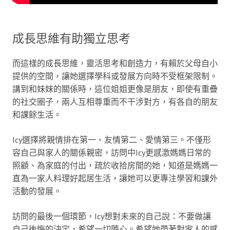
成長思維有助獨立思考
而這樣的成長思維，靈活思考和創造力，有賴於父母自小
提供的空間，讓她選擇學科或發展方向時不受框架限制。
講到和妹妹的關係時，這位姐姐更像是朋友，即使有重疊
的社交圈子，兩人互相尊重而不干涉對方，有各自的朋友
和課餘生活。
Icy選擇將親情排在第一、友情第二、愛情第三。不僅形
容自己與家人的關係親密，訪問中Icy更感激媽媽日常的
照顧、為家庭的付出，疏於收拾房間的她，知道是媽媽一
直為一家人料理好起居生活，讓她可以更專注學習和課外
活動的發展。
訪問的最後一個環節，Icy想對未來的自己說：不要做讓
自己後悔的決定，希望一切隨心。希望她帶著對家人的感