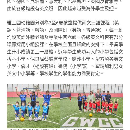
國、德國、尼泊爾
、
意大利、巴基斯坦、英國及肯雅等。
由於各級均設有英文班，因此越來越受海外學生歡迎。
雅士圖幼稚園分別為2至6歲孩童提供兩文三語課程（英
語、普通話、粵語）及國際班（英語、普通話），每一班
均設英語外籍老師及專業中普老師，各級英文科皆有部分
環節採用小組授課。在學校全面且細緻的安排下，畢業學
生升小成績更上一層樓，近年學生成功考入的小學包括女
拔萃小學、保良局蔡繼有學校、喇沙小學、聖方濟各英文
小學、優才（楊殷有娣）書院（小學部）、聖瑪加利男女
英文中小學等，學校學生的學術能力備受肯定。