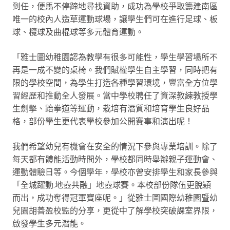
到任，便馬不停蹄地尋找資助，成功為學校爭取籌建南區
唯一的校內人造草運動球場，讓學生們可在進行足球、板
球、欖球及曲棍球等多元體育運動。
「雅士圖幼稚園認為教學有很多可能性，學生學習場所不
再是一成不變的桌椅。我們賦權學生自主學習，同時把有
限的學校空間，為學生打造各種學習環境，豐富全方位學
習經歷和推動全人發展。當中學校聘任了資深教練教授學
生劍擊、跆拳道等運動，栽培有潛質和培育學生良好品
格，部份學生更代表學校參加公開賽事和演出呢！
我們希望幼兒有機會在安全的情況下參與專業培訓。除了
每天都有體能活動時間外，學校都同時舉辦親子運動會、
運動體驗日等。今個學年，學校亦曾安排學生和家長參與
「全城躍動.地壺共融」地壺球賽。本校部份隊伍更脫穎
而出，成功奪得冠軍寶座呢。」從雅士圖國際幼稚園暨幼
兒園胡善盈校監的分享，更從中了解學校突破課室界限，
啟發學生多元潛能。