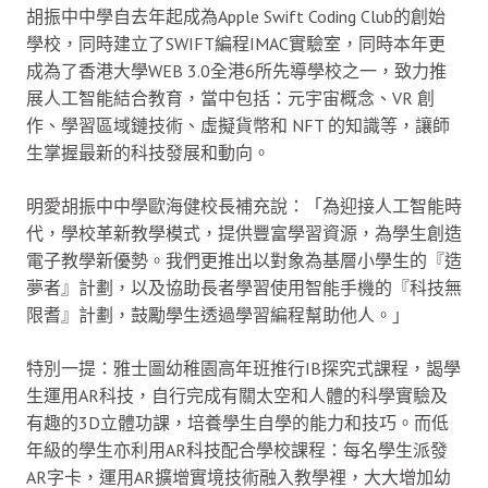
胡振中中學自去年起成為Apple Swift Coding Club的創始
學校，同時建立了SWIFT編程IMAC實驗室，同時本年更
成為了香港大學WEB 3.0全港6所先導學校之一，致力推
展人工智能結合教育，當中包括：元宇宙概念、VR 創
作、學習區域鏈技術、虛擬貨幣和 NFT 的知識等，讓師
生掌握最新的科技發展和動向。
明愛胡振中中學歐海健校長補充說：「為迎接人工智能時
代，學校革新教學模式，提供豐富學習資源，為學生創造
電子教學新優勢。我們更推出以對象為基層小學生的『造
夢者』計劃，以及協助長者學習使用智能手機的『科技無
限耆』計劃，鼓勵學生透過學習編程幫助他人。」
特別一提：雅士圖幼稚園高年班推行IB探究式課程，謁學
生運用AR科技，自行完成有關太空和人體的科學實驗及
有趣的3D立體功課，培養學生自學的能力和技巧。而低
年級的學生亦利用AR科技配合學校課程：每名學生派發
AR字卡，運用AR擴增實境技術融入教學裡，大大增加幼