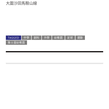
大圍沙田馬鞍山線
TAGGED
中學
創科
升學
幼稚園
足球
運動
雅士圖幼稚園