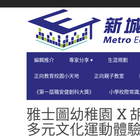
SECONDARY
NAVIGATION
PRIMARY
編輯推介
專家分享 ▾
生涯規劃
NAVIGATION
正向教育校園小天地
正向親子教室
《第一屆職安健創科大獎》
小學校際常識大
雅士圖幼稚園 X 
多元文化運動體