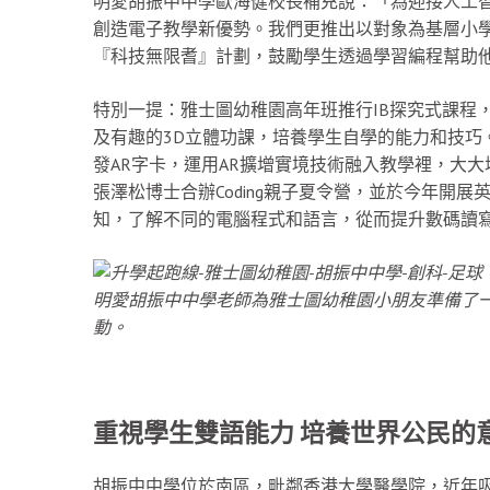
明愛胡振中中學歐海健校長補充說：「為迎接人工
創造電子教學新優勢。我們更推出以對象為基層小
『科技無限耆』計劃，鼓勵學生透過學習編程幫助
特別一提：雅士圖幼稚園高年班推行IB探究式課程
及有趣的3D立體功課，培養學生自學的能力和技巧
發AR字卡，運用AR擴增實境技術融入教學裡，大大
張澤松博士合辦Coding親子夏令營，並於今年開
知，了解不同的電腦程式和語言，從而提升數碼讀
明愛胡振中中學老師為雅士圖幼稚園小朋友準備了
動。
重視學生雙語能力 培養世界公民的
胡振中中學位於南區，毗鄰香港大學醫學院，近年