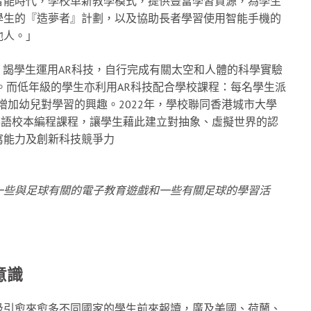
智能時代，學校革新教學模式，提供豐富學習資源，為學生
學生的『造夢者』計劃，以及協助長者學習使用智能手機的
他人。」
，謁學生運用AR科技，自行完成有關太空和人體的科學實驗
。而低年級的學生亦利用AR科技配合學校課程：每名學生派
增加幼兒對學習的興趣。2022年，學校聯同香港城市大學
展英語校本編程課程，讓學生藉此建立對抽象、虛擬世界的認
寫能力及創新科技競爭力
一些與足球有關的電子教育遊戲和一些有關足球的學習活
意識
吸引愈來愈多不同國家的學生前來報讀，廣及美國、荷蘭、