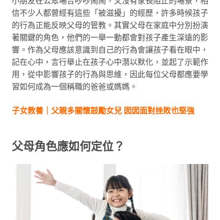
小朋友在公眾場合吵吵鬧鬧，又沒有家長阻止的場景，相
信不少人都曾經有這些「被滋擾」的經歷，許多時候孩子
的行為正能反映父母的管教。其實父母在家庭中分別扮演
著關鍵的角色，他們的一舉一動都會對孩子產生深遠的影
響。作為父母應該意識到自己的行為會讓孩子看在眼中，
記在心中，言行舉止在孩子心中潛以默化，並起了示範作
用，從中影響孩子的行為與思維，因此每位父母都應要學
習如何成為一個稱職的爸爸或媽媽。
子女教養｜父親多關懷鼓勵女兒 囡囡面對挫敗也堅強
父母角色應如何定位？