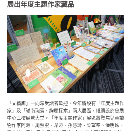
展出年度主題作家藏品
「文藝廊」一向深受讀者歡迎，今年將設有「年度主題作
家」及「嶺南瑰寶．絢麗探索」兩大展區，繼續設於會展
中心三樓展覽大堂。「年度主題作家」展區將聚焦兒童讀
物作家阿濃、周蜜蜜、韋婭、孫慧玲、梁望峯、潘明珠、