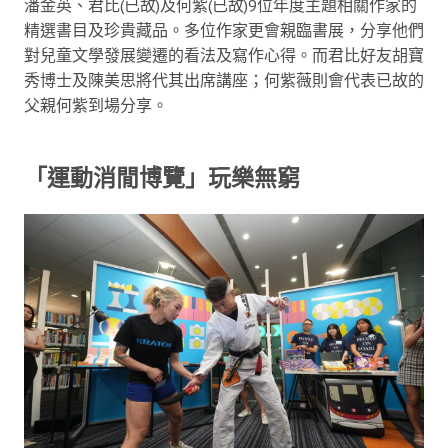
潘金英、君比(已故)及何紫(已故)9位年度主題相關作家的
精選書目及珍貴藏品。多位作家更會親臨書展，分享他們
對兒童文學發展變遷的看法及寫作心得。而君比好友胡寶
秀博士及陳美思將代其出席講座；何紫薇則會代表已故的
父親何紫到場分享。
「運動消閒博覽」玩樂無窮