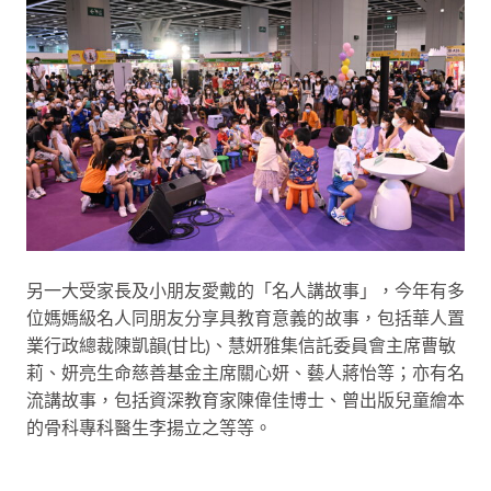
另一大受家長及小朋友愛戴的「名人講故事」，今年有多
位媽媽級名人同朋友分享具教育意義的故事，包括華人置
業行政總裁陳凱韻(甘比)、慧妍雅集信託委員會主席曹敏
莉、妍亮生命慈善基金主席關心妍、藝人蔣怡等；亦有名
流講故事，包括資深教育家陳偉佳博士、曾出版兒童繪本
的骨科專科醫生李揚立之等等。