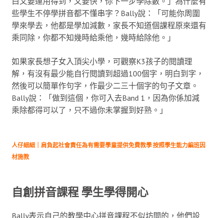
白又要運用得到，又要快，你下一步學除數。」為什麼有
些學生不停學拼音都不懂串字？Bally說：「可能你周圍
學來學去，他都是學加減數，家長不知道個課程原來還有
乘同除，你都不知幾時給乘他，幾時給除他。」
如果家長想子女入頂尖小學，可觀察K3孩子的閱讀理
解，有沒有最少能自行閱讀到超過100個字，明白到字，
然後可以簡單作句字，作最少二三十個字的句子文章。
Bally說：「做到這個，你可入去Band 1，因為你係加減
乘除都得可以了，只不過你未掌握到好熟。」
人仔細細｜肩負起社會責任為有需要學童提供免費教學 按照學生能力編班因
材施教
自創拼音課程 學生學得開心
Bally表示自己的教學中心拼音課程不似坊間的，他們設