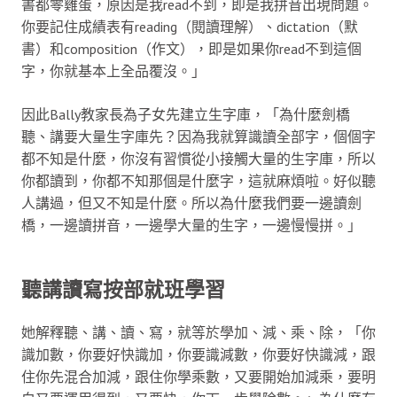
書都零雞蛋，原因是我read不到，即是我拼音出現問題。
你要記住成績表有reading（閱讀理解）、dictation（默
書）和composition（作文），即是如果你read不到這個
字，你就基本上全品覆沒。」
因此Bally教家長為子女先建立生字庫，「為什麼劍橋
聽、講要大量生字庫先？因為我就算識讀全部字，個個字
都不知是什麼，你沒有習慣從小接觸大量的生字庫，所以
你都讀到，你都不知那個是什麼字，這就麻煩啦。好似聽
人講過，但又不知是什麼。所以為什麼我們要一邊讀劍
橋，一邊讀拼音，一邊學大量的生字，一邊慢慢拼。」
聽講讀寫按部就班
學習
她解釋聽、講、讀、寫，就等於學加、減、乘、除，「你
識加數，你要好快識加，你要識減數，你要好快識減，跟
住你先混合加減，跟住你學乘數，又要開始加減乘，要明