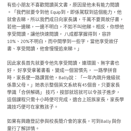
有些小朋友不喜歡閱讀英文書，原因是他未有能力閱讀
。「我們就要令到他 Equip到，即係駕馭到這個能力，他
就會去睇，所以我們成日向家長講，千萬不要買故仔書，
若他一邊睇，一邊不明白，不如不叫他睇。相反，你想他
享受閱讀，讓他快速閱讀， 八成都掌握得到，容許
10%、20%不明白，而中間學到一些字，當他享受故仔
書、享受閱讀，他會慢慢追來睇。」
因此家長首先就要令他先享受閱讀，連環圖、無字書也
好， 好享受拿著書看，變成一個習慣先， 一路學拼音
時，家長便一路讚賞他，Bally說：「一年內跳升幾級就
係靠父母。」她表示整個英文系統有45個音，只要家長
學識「合併解碼」 技巧，按部就班就可以令孩子進步，
這個課程只需十小時便可完成，適合上班族家長，家長學
識技巧便可在家教孩子。
如果有興趣登記參與校長簡介會的家長，可到Bally 與你
童行了解詳情。