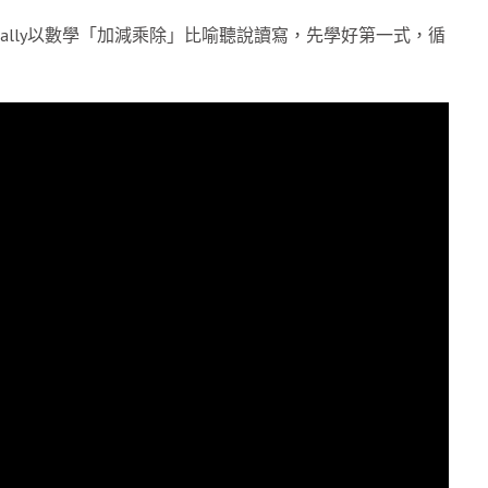
責人Bally以數學「加減乘除」比喻聽說讀寫，先學好第一式，循