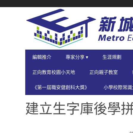
SECONDARY
NAVIGATION
PRIMARY
編輯推介
專家分享 ▾
生涯規劃
NAVIGATION
正向教育校園小天地
正向親子教室
《第一屆職安健創科大獎》
小學校際常識大
建立生字庫後學拼