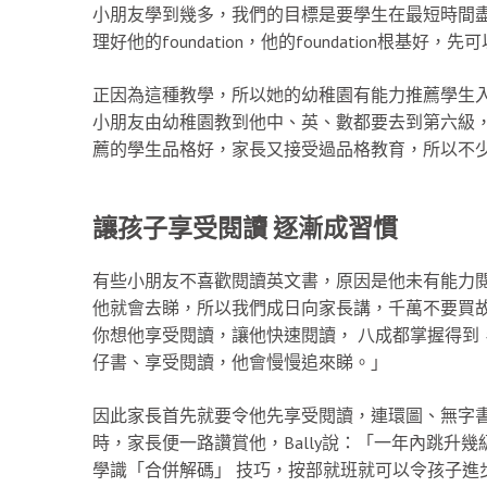
小朋友學到幾多，我們的目標是要學生在最短時間
理好他的foundation，他的foundation根基好，
正因為這種教學，所以她的幼稚園有能力推薦學生入
小朋友由幼稚園教到他中、英、數都要去到第六級
薦的學生品格好，家長又接受過品格教育，所以不
讓孩子享受閱讀 逐漸成習慣
有些小朋友不喜歡閱讀英文書，原因是他未有能力閱讀
他就會去睇，所以我們成日向家長講，千萬不要買故
你想他享受閱讀，讓他快速閱讀， 八成都掌握得到，
仔書、享受閱讀，他會慢慢追來睇。」
因此家長首先就要令他先享受閱讀，連環圖、無字書
時，家長便一路讚賞他，Bally說：「一年內跳升
學識「合併解碼」 技巧，按部就班就可以令孩子進