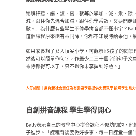
她解釋聽、講、讀、寫，就等於學加、減、乘、除
減，跟住你先混合加減，跟住你學乘數，又要開始
數。」為什麼有些學生不停學拼音都不懂串字？Bal
道個課程原來還有乘同除，你都不知幾時給乘他，
如果家長想子女入頂尖小學，可觀察K3孩子的閱讀
然後可以簡單作句字，作最少二三十個字的句子文章。B
乘除都得可以了，只不過你未掌握到好熟。」
人仔細細｜肩負起社會責任為有需要學童提供免費教學 按照學生能
自創拼音課程 學生學得開心
Bally表示自己的教學中心拼音課程不似坊間的，
子進步。「課程背後要做好多事，每一日課堂一個