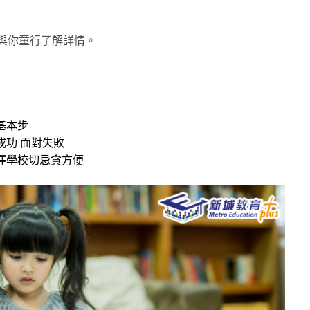
 與你童行了解詳情。
基本步
成功 面對失敗
擇學校切忌貪方便