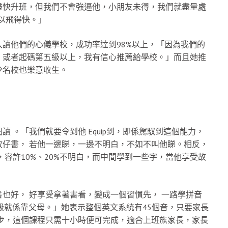
盡快升班，但我們不會強逼他，小朋友未得，我們就盡量處
先可以飛得快。」
讀他們的心儀學校，成功率達到98%以上，「因為我們的
，或者起碼第五級以上，我有信心推薦給學校。」而且她推
少名校也樂意收生。
 。「我們就要令到他 Equip到，即係駕馭到這個能力，
仔書， 若他一邊睇，一邊不明白，不如不叫他睇。相反，
容許10%、20%不明白，而中間學到一些字，當他享受故
也好， 好享受拿著書看，變成一個習慣先， 一路學拼音
幾級就係靠父母。」她表示整個英文系統有45個音，只要家長
步，這個課程只需十小時便可完成，適合上班族家長，家長