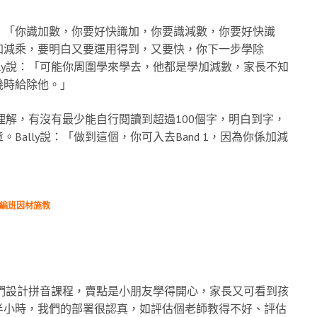
，「你識加數，你要好快識加，你要識減數，你要好快識
加減乘，要明白又要運用得到，又要快，你下一步學除
ly說：「可能你周圍學來學去，他都是學加減數，家長不知
幾時給除他。」
理解，有沒有最少能自行閱讀到超過100個字，明白到字，
ally說：「做到這個，你可入去Band 1，因為你係加減
力編班因材施教
他們設計拼音課程，賣點是小朋友學得開心，家長又可看到孩
半小時，我們的部署很認真，如評估個老師教得不好、評估