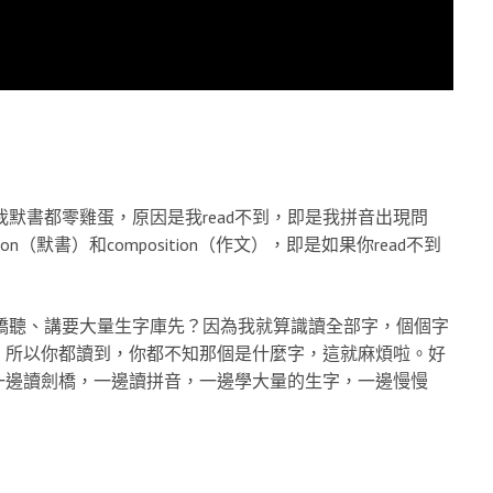
我默書都零雞蛋，原因是我read不到，即是我拼音出現問
ion（默書）和composition（作文），即是如果你read不到
劍橋聽、講要大量生字庫先？因為我就算識讀全部字，個個字
，所以你都讀到，你都不知那個是什麼字，這就麻煩啦。好
一邊讀劍橋，一邊讀拼音，一邊學大量的生字，一邊慢慢