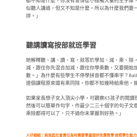
都不知是什麼，你沒有習慣從小接觸大量的生字庫
似聽人講過，但又不知是什麼。所以為什麼我們要
拼。」
聽講讀寫按部就班
學習
她解釋聽、講、讀、寫，就等於學加、減、乘、除
減，跟住你先混合加減，跟住你學乘數，又要開始
數。」為什麼有些學生不停學拼音都不懂串字？Bal
道個課程原來還有乘同除，你都不知幾時給乘他，
如果家長想子女入頂尖小學，可觀察K3孩子的閱讀
然後可以簡單作句字，作最少二三十個字的句子文章。B
乘除都得可以了，只不過你未掌握到好熟。」
人仔細細｜肩負起社會責任為有需要學童提供免費教學 按照學生能