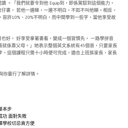
 。「我們就要令到他 Equip到，即係駕馭到這個能力，
仔書， 若他一邊睇，一邊不明白，不如不叫他睇。相反，
容許10%、20%不明白，而中間學到一些字，當他享受故
也好， 好享受拿著書看，變成一個習慣先， 一路學拼音
幾級就係靠父母。」她表示整個英文系統有45個音，只要家長
步，這個課程只需十小時便可完成，適合上班族家長，家長
 與你童行了解詳情。
基本步
成功 面對失敗
擇學校切忌貪方便