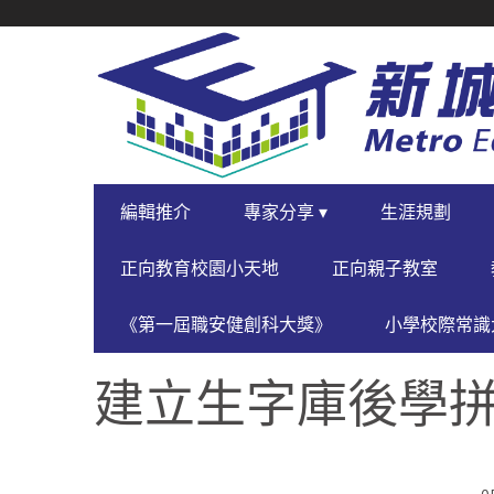
SECONDARY
NAVIGATION
PRIMARY
編輯推介
專家分享 ▾
生涯規劃
NAVIGATION
正向教育校園小天地
正向親子教室
《第一屆職安健創科大獎》
小學校際常識大
建立生字庫後學拼