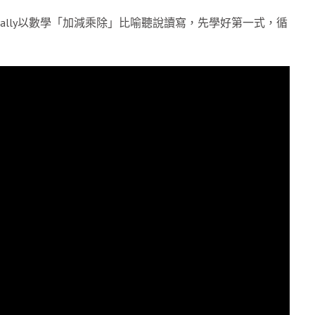
責人Bally以數學「加減乘除」比喻聽說讀寫，先學好第一式，循