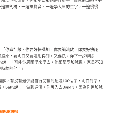
，所以你都讀到，你都不知那個是什麼字，這就麻煩啦。好
一邊讀劍橋，一邊讀拼音，一邊學大量的生字，一邊慢慢
，「你識加數，你要好快識加，你要識減數，你要好快識
加減乘，要明白又要運用得到，又要快，你下一步學除
ly說：「可能你周圍學來學去，他都是學加減數，家長不知
幾時給除他。」
理解，有沒有最少能自行閱讀到超過100個字，明白到字，
ally說：「做到這個，你可入去Band 1，因為你係加減
力編班因材施教