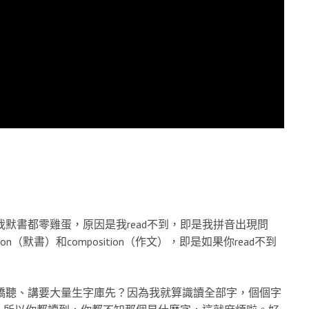
我默書都零雞蛋，原因是我read不到，即是我拼音出現問
ion（默書）和composition（作文），即是如果你read不到
劍橋聽、講要大量生字庫先？因為我就算識讀全部字，個個字