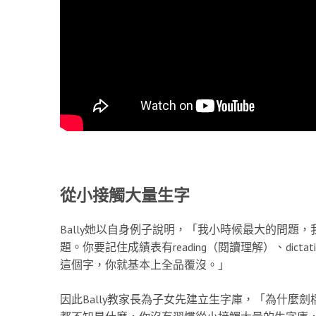
從小接觸大量生字
Bally她以自身例子說明，「我小時候最大的問題，
題。你要記住成績表有reading（閱讀理解）、dictat
這個字，你就基本上全品覆沒。」
因此Bally教家長為子女先建立生字庫，「為什麼