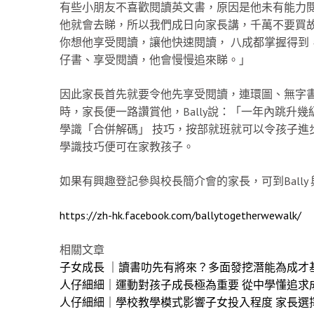
有些小朋友不喜歡閱讀英文書，原因是他未有能力閱讀
他就會去睇，所以我們成日向家長講，千萬不要買故
你想他享受閱讀，讓他快速閱讀， 八成都掌握得到，
仔書、享受閱讀，他會慢慢追來睇。」
因此家長首先就要令他先享受閱讀，連環圖、無字書
時，家長便一路讚賞他，Bally說：「一年內跳升
學識「合併解碼」 技巧，按部就班就可以令孩子進
學識技巧便可在家教孩子。
如果有興趣登記參與校長簡介會的家長，可到Bally
https://zh-hk.facebook.com/ballytogetherwewalk/
相關文章
子女成長 ｜讀書叻先有將來？多面發挖潛能為成才
人仔細細｜運動對孩子成長極為重要 從中學懂追求
人仔細細｜學校教學模式影響子女投入程度 家長選