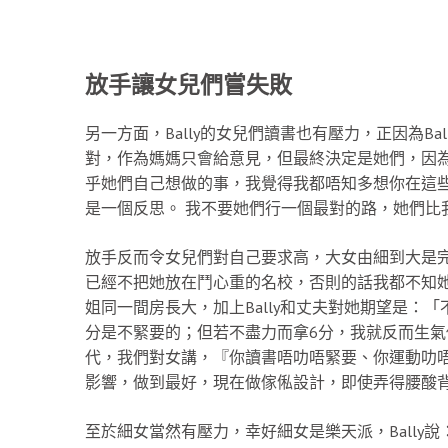
放手讓女兒們嘗失敗
另一方面，Bally的女兒們讀書也有壓力，正因為B
對，作為媽媽只會給意見，但最終決定是她們，因
乎她們自己想做的事，我覺得我都唔知多想你在這
是一個反思。 我不要她們行一個最對的路，她們比
放手反而令女兒們對自己要求高，大女由細到大是
已經不把她放在鬥心重的名校，否則的話我都不知
姐同一間房長大，加上Bally和丈夫對她期望是：
分是不緊要的；但若不盡力而拿6分，我就反而生氣
代，我們對女講，『你讀書唔叻唔緊要、你運動叻
影響，做到最好，現在做傢俬設計，即使弄得腰酸
至於細女當然有壓力，幸好細女是樂天派，Bally