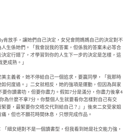
ally肯放手，讓她們自己決定，女兒會問媽媽自己的決定對不
為人生係她們。「我會說我的答案，但係我的答案未必等合
些決定行錯了，才學習到你的人生下一步的決定是怎樣，這
我更成熟。」
完美主義者，她不停給自己一個追求，要贏同學，「我那時
她如何度過。」二女就相反，她的強項是運動，但因為與家
「不要你讀書叻，但要你盡力。假如7分是滿分，你盡力後拿4
你為什麼不拿7分。你整個人生就要看你怎樣對自己有交
唔緊要，最緊要你交唔交代到給自己？』」後來二女受家姐
背痛，但也不願花時間休息，只想完成作品。
說：「細女絕對不是一個讀書型，但我看到她是社交能力強，