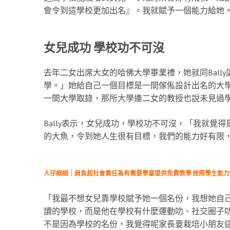
會令到這學校更加出名』。我就賦予一個能力給她
女兒成功 學校功不可沒
去年二女出席大女的哈佛大學畢業禮，她就同Ball
學。」她給自己一個目標是一間傢俬設計出名的大
一間大學取錄，那所大學連二女的教授也說未見過
Bally表示，女兒成功，學校功不可沒，「我就覺
的大魚，令到她人生很有目標，我們的能力好有限
人仔細細｜肩負起社會責任為有需要學童提供免費教學 按照學生能
「我最不想女兒靠學校賦予她一個名份，我想她自
讀的學校，而是他在學校有什麼運動叻、社交圈子叻
不是因為學校的名份，我覺得呢家長要栽培小朋友這