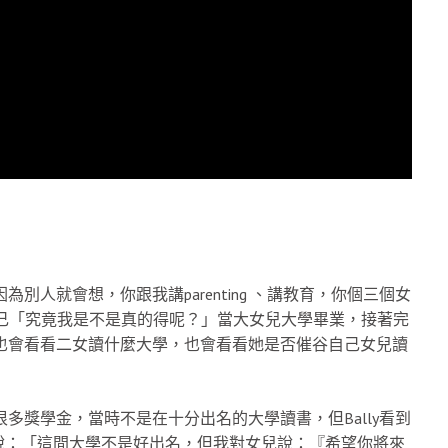
為別人就會想，你跟我講parenting 、講教育，你個三個女
己「究竟我是不是真的得呢？」當大女兒大學畢業，接著完
人也會看看二女讀什麼大學，也會看看她是否催谷自己女兒讀
很多獎學金，當時不是在十分出名的大學讀書，但Bally看到
說：「這間大學不是好出名，但我對女兒說：『希望你將來