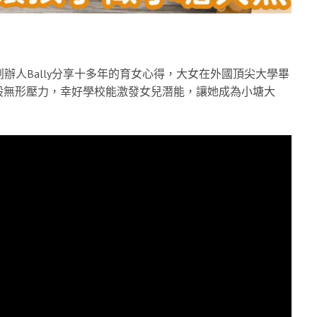
oup 創辦人Bally分享十多年的育女心得，大女在外國頂尖大學畢
股無形壓力，幸好學校能激發女兒潛能，讓她成為小塘大