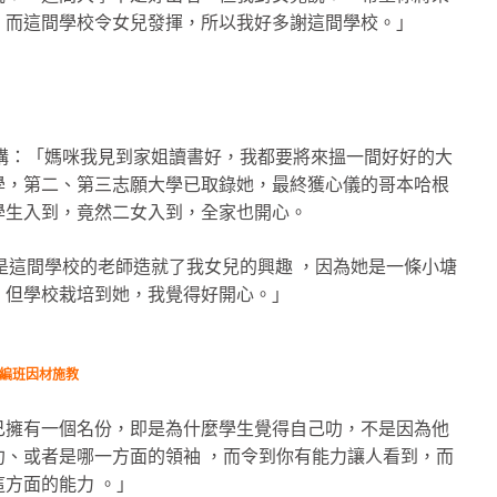
。而這間學校令女兒發揮，所以我好多謝這間學校。」
y講：「媽咪我見到家姐讀書好，我都要將來搵一間好好的大
學，第二、第三志願大學已取錄她，最終獲心儀的哥本哈根
學生入到，竟然二女入到，全家也開心。
得是這間學校的老師造就了我女兒的興趣 ，因為她是一條小塘
，但學校栽培到她，我覺得好開心。」
力編班因材施教
己擁有一個名份，即是為什麼學生覺得自己叻，不是因為他
、或者是哪一方面的領袖 ，而令到你有能力讓人看到，而
方面的能力 。」