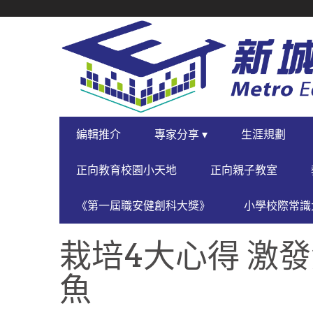
SECONDARY
NAVIGATION
PRIMARY
編輯推介
專家分享 ▾
生涯規劃
NAVIGATION
正向教育校園小天地
正向親子教室
《第一屆職安健創科大獎》
小學校際常識大
栽培4大心得 激
魚