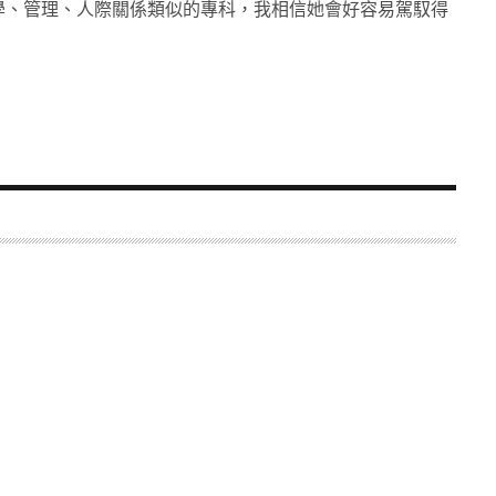
學、管理、人際關係類似的專科，我相信她會好容易駕馭得
她說：「我要很小心地處理我的思想，我要很堅持我覺得什麼
我的女兒上，我教學的模式是我要尊重他們，我要發掘她們
父母偏心，「三個私底下都會覺得我們喜歡她」。