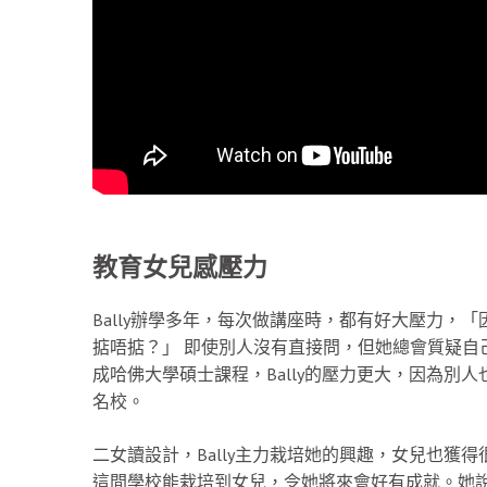
教育女兒感壓力
Bally辦學多年，每次做講座時，都有好大壓力，「因
掂唔掂？」 即使別人沒有直接問，但她總會質疑自
成哈佛大學碩士課程，Bally的壓力更大，因為別
名校。
二女讀設計，Bally主力栽培她的興趣，女兒也獲得
這間學校能栽培到女兒，令她將來會好有成就。她