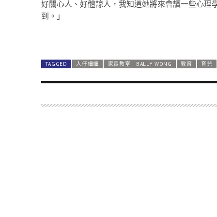
好關心人、好體諒人，我知道她將來會讀一些心理
到。」
不把女兒互相比較
從事教育多年，Bally養育女兒有4個重點。首先
是對的，我不可以被社會或別人對我的期望轉移到
的能力，不可以比較。」她慶幸三個女兒都不覺得
TAGGED
人仔細細
家長教室｜BALLY WONG
教育
育兒