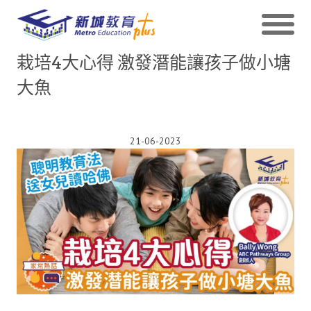
栽培4大心得 激發潛能讓孩子做小塘
大魚
21-06-2023