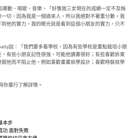
例如運動、唱歌、音樂，「好像我三女現在的成績一定不及姊
映一切，因為我是一個過來人，所以我絕對不著重分數。我
不到他的實力，我的眼光就是看到這個小朋友的實力，只不
ally說：「我們要多看學校，因為有些學校是重點栽培小朋
友，有些小朋友記性很強，可能他讀書很好；有些喜歡拆東
發掘他而不阻止他。例如喜歡畫畫就學設計；喜歡時裝就學
 與你童行了解詳情。
基本步
成功 面對失敗
擇學校切忌貪方便