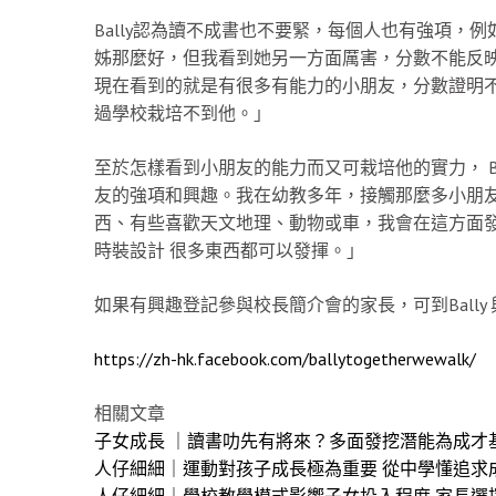
Bally認為讀不成書也不要緊，每個人也有強項，
姊那麼好，但我看到她另一方面厲害，分數不能反
現在看到的就是有很多有能力的小朋友，分數證明
過學校栽培不到他。」
至於怎樣看到小朋友的能力而又可栽培他的實力， B
友的強項和興趣。我在幼教多年，接觸那麼多小朋
西、有些喜歡天文地理、動物或車，我會在這方面
時裝設計 很多東西都可以發揮。」
如果有興趣登記參與校長簡介會的家長，可到Bally
https://zh-hk.facebook.com/ballytogetherwewalk/
相關文章
子女成長 ｜讀書叻先有將來？多面發挖潛能為成才
人仔細細｜運動對孩子成長極為重要 從中學懂追求
人仔細細｜學校教學模式影響子女投入程度 家長選