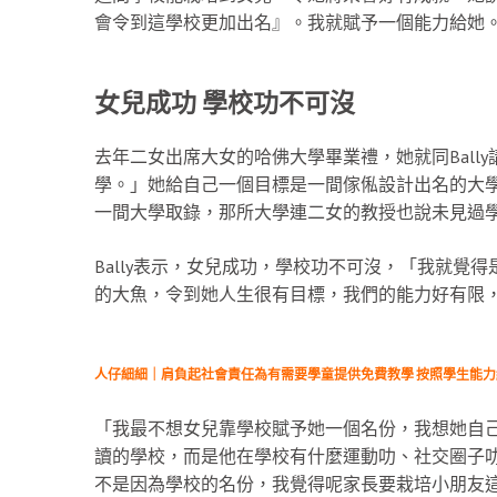
會令到這學校更加出名』。我就賦予一個能力給她
女兒成功 學校功不可沒
去年二女出席大女的哈佛大學畢業禮，她就同Ball
學。」她給自己一個目標是一間傢俬設計出名的大
一間大學取錄，那所大學連二女的教授也說未見過
Bally表示，女兒成功，學校功不可沒，「我就覺
的大魚，令到她人生很有目標，我們的能力好有限
人仔細細｜肩負起社會責任為有需要學童提供免費教學 按照學生能
「我最不想女兒靠學校賦予她一個名份，我想她自
讀的學校，而是他在學校有什麼運動叻、社交圈子叻
不是因為學校的名份，我覺得呢家長要栽培小朋友這