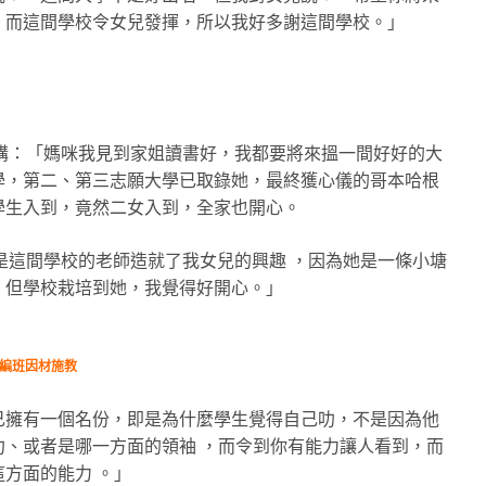
。而這間學校令女兒發揮，所以我好多謝這間學校。」
y講：「媽咪我見到家姐讀書好，我都要將來搵一間好好的大
學，第二、第三志願大學已取錄她，最終獲心儀的哥本哈根
學生入到，竟然二女入到，全家也開心。
得是這間學校的老師造就了我女兒的興趣 ，因為她是一條小塘
，但學校栽培到她，我覺得好開心。」
力編班因材施教
己擁有一個名份，即是為什麼學生覺得自己叻，不是因為他
、或者是哪一方面的領袖 ，而令到你有能力讓人看到，而
方面的能力 。」