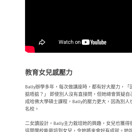
教育女兒感壓力
Bally辦學多年，每次做講座時，都有好大壓力，「因
掂唔掂？」 即使別人沒有直接問，但她總會質疑自
成哈佛大學碩士課程，Bally的壓力更大，因為別
名校。
二女讀設計，Bally主力栽培她的興趣，女兒也獲得
這間學校能栽培到女兒，令她將來會好有成就。她