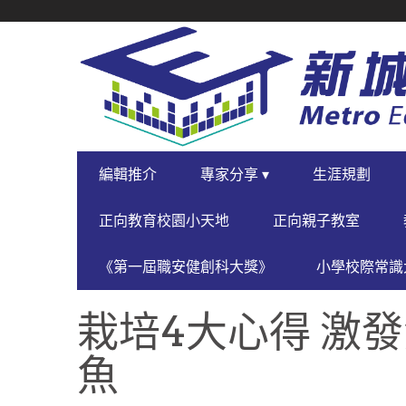
SECONDARY
NAVIGATION
PRIMARY
編輯推介
專家分享 ▾
生涯規劃
NAVIGATION
正向教育校園小天地
正向親子教室
《第一屆職安健創科大獎》
小學校際常識大
栽培4大心得 激
魚