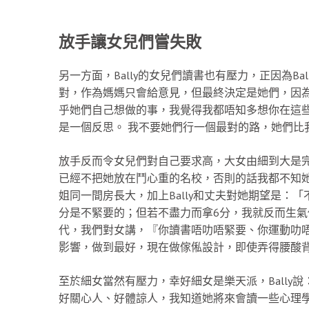
放手讓女兒們嘗失敗
另一方面，Bally的女兒們讀書也有壓力，正因為B
對，作為媽媽只會給意見，但最終決定是她們，因
乎她們自己想做的事，我覺得我都唔知多想你在這
是一個反思。 我不要她們行一個最對的路，她們比
放手反而令女兒們對自己要求高，大女由細到大是
已經不把她放在鬥心重的名校，否則的話我都不知
姐同一間房長大，加上Bally和丈夫對她期望是：
分是不緊要的；但若不盡力而拿6分，我就反而生氣
代，我們對女講，『你讀書唔叻唔緊要、你運動叻
影響，做到最好，現在做傢俬設計，即使弄得腰酸
至於細女當然有壓力，幸好細女是樂天派，Bally
好關心人、好體諒人，我知道她將來會讀一些心理