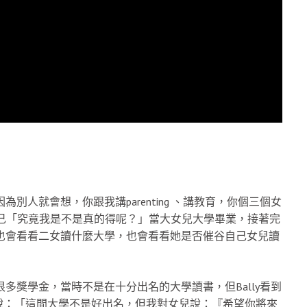
為別人就會想，你跟我講parenting 、講教育，你個三個女
己「究竟我是不是真的得呢？」當大女兒大學畢業，接著完
人也會看看二女讀什麼大學，也會看看她是否催谷自己女兒讀
很多獎學金，當時不是在十分出名的大學讀書，但Bally看到
說：「這間大學不是好出名，但我對女兒說：『希望你將來