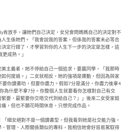
ally肯放手，讓她們自己決定，女兒會問媽媽自己的決定對不
為人生係她們。「我會說我的答案，但係我的答案未必等合
些決定行錯了，才學習到你的人生下一步的決定是怎樣，這
我更成熟。」
完美主義者，她不停給自己一個追求，要贏同學，「我那時
她如何度過。」二女就相反，她的強項是運動，但因為與家
「不要你讀書叻，但要你盡力。假如7分是滿分，你盡力後拿4
你為什麼不拿7分。你整個人生就要看你怎樣對自己有交
唔緊要，最緊要你交唔交代到給自己？』」後來二女受家姐
背痛，但也不願花時間休息，只想完成作品。
說：「細女絕對不是一個讀書型，但我看到她是社交能力強，
學、管理、人際關係類似的專科，我相信她會好容易駕馭得