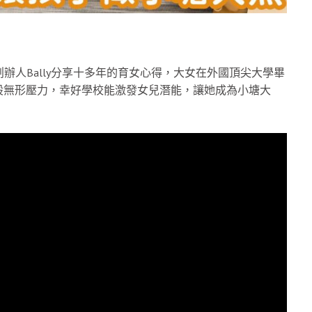
oup 創辦人Bally分享十多年的育女心得，大女在外國頂尖大學畢
股無形壓力，幸好學校能激發女兒潛能，讓她成為小塘大