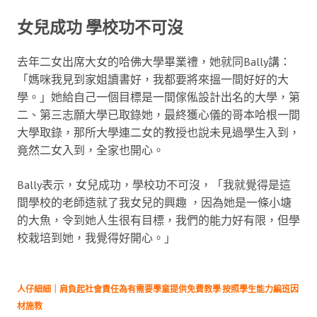
女兒成功 學校功不可沒
去年二女出席大女的哈佛大學畢業禮，她就同Bally講：
「媽咪我見到家姐讀書好，我都要將來搵一間好好的大
學。」她給自己一個目標是一間傢俬設計出名的大學，第
二、第三志願大學已取錄她，最終獲心儀的哥本哈根一間
大學取錄，那所大學連二女的教授也說未見過學生入到，
竟然二女入到，全家也開心。
Bally表示，女兒成功，學校功不可沒，「我就覺得是這
間學校的老師造就了我女兒的興趣 ，因為她是一條小塘
的大魚，令到她人生很有目標，我們的能力好有限，但學
校栽培到她，我覺得好開心。」
人仔細細｜肩負起社會責任為有需要學童提供免費教學 按照學生能力編班因
材施教