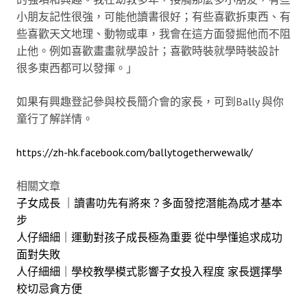
小朋友記性很強，可能他讀書很好；有些喜歡拆東西、有
些喜歡天文地理、動物或車，我會在這方面發掘他而不阻
止他。例如喜歡畫畫就學設計；喜歡時裝就學時裝設計
很多東西都可以發揮。」
如果有興趣登記參與校長簡介會的家長，可到Bally 與你
童行了解詳情。
https://zh-hk.facebook.com/ballytogetherwewalk/
相關文章
子女成長 ｜讀書叻先有將來？多面發挖潛能為成才基本
步
人仔細細｜運動對孩子成長極為重要 從中學懂追求成功
面對失敗
人仔細細｜學校教學模式影響子女投入程度 家長選擇學
校切忌貪方便