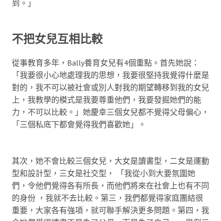
到。」
不把女兒互相比較
從事教育多年，Bally養育女兒有4個重點。首先她說：
「我要很小心地處理我的思想，我要很堅持我覺得什麼是
對的，我不可以被社會或別人對我的期望轉移到我的女兒
上，我教學的模式是我要尊重他們，我要發掘她們的能
力，不可以比較。」她慶幸三個女兒都不覺得父母偏心，
「三個私底下都會覺得我們喜歡她」。
其次，她不會比較三個女兒，大女是讀書型，二女是運動
型和設計型，三女是社交型， 「我從小到大要氛圍她
們，令他們覺得各有所長，而他們將來在社會上也有不同
的身份 ，我就不去比較。第三，我們都覺得家庭團結很
重要，大家各有強項，就可聯手解決更多問題。第四，我