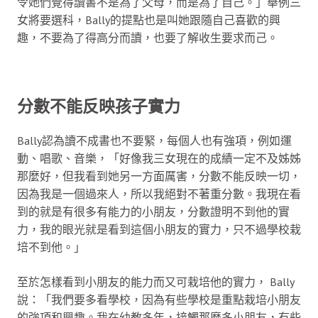
令她們覺得讀書不是為了父母，而是為了自己。」舉例三
女將要選科，Bally的提點也是叫她跟隨自己喜歡的興
趣，不要為了得高分而讀，也要了解收生要求而己。
分數不能反映孩子實力
Bally認為讀不成書也不要緊，每個人也有強項，例如運
動、唱歌、音樂，「好像我三女現在的成績一定不及姊姊
那麼好，但我看到她另一方面厲害，分數不能反映一切，
因為我是一個過來人，所以我絕對不著重分數。我現在看
到的就是有很多有能力的小朋友，分數證明不到他的實
力，我的眼光就是看到這個小朋友的實力，只不過學校栽
培不到他。」
至於怎樣看到小朋友的能力而又可栽培他的實力， Bally
說：「我們要多看學校，因為有些學校是重點栽培小朋友
的強項和興趣。我在幼教多年，接觸那麼多小朋友，有些