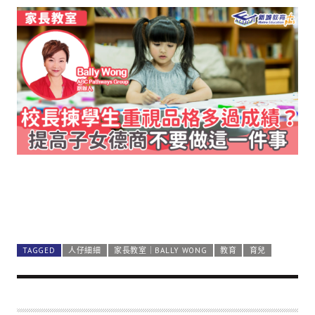
TAGGED
人仔細細
家長教室｜BALLY WONG
教育
育兒