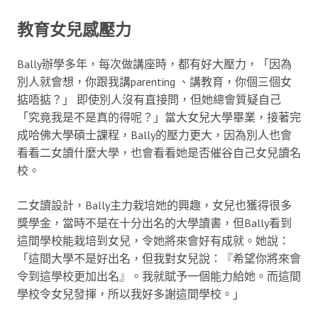
教育女兒感壓力
Bally辦學多年，每次做講座時，都有好大壓力，「因為
別人就會想，你跟我講parenting 、講教育，你個三個女
掂唔掂？」 即使別人沒有直接問，但她總會質疑自己
「究竟我是不是真的得呢？」當大女兒大學畢業，接著完
成哈佛大學碩士課程，Bally的壓力更大，因為別人也會
看看二女讀什麼大學，也會看看她是否催谷自己女兒讀名
校。
二女讀設計，Bally主力栽培她的興趣，女兒也獲得很多
獎學金，當時不是在十分出名的大學讀書，但Bally看到
這間學校能栽培到女兒，令她將來會好有成就。她說：
「這間大學不是好出名，但我對女兒說：『希望你將來會
令到這學校更加出名』。我就賦予一個能力給她。而這間
學校令女兒發揮，所以我好多謝這間學校。」