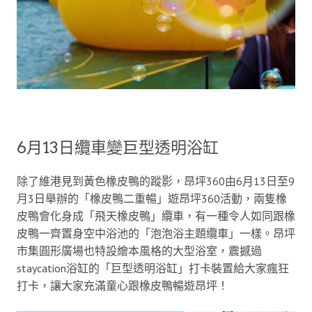
6月13日纜車變巨型透明浴缸
除了維港見到黃色橡皮鴨的蹤影，昂坪360由6月13日至9
月3日舉辦的「橡皮鴨二重暢」遊昂坪360活動，兩隻橡
皮鴨會化身成「飛天橡皮鴨」纜車，有一種令人如同跟橡
皮鴨一齊置身空中浴池的「泡泡浴主題纜車」一樣。昂坪
市集圓形廣場也特設繪本風格的大型浴室，震撼過
staycation浴缸的「巨型透明浴缸」打卡裝置給大家瘋狂
打卡，讓大家充滿童心跟橡皮鴨暢遊昂坪！