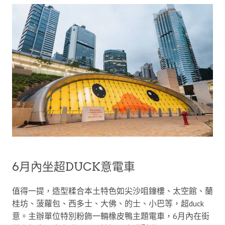
6月內坐超DUCK意電車
值得一提，造型糅合本土特色如尖沙咀鐘樓、太空館、蘭
桂坊、菠蘿包、西多士、大佛、的士、小巴等，超duck
意。主辦單位特別粉飾一輛橡皮鴨主題電車，6月內在街