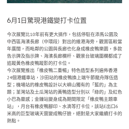
6月1日驚現港鐵變打卡位置
今次展覽比10年前有更大搞作，包括停駐在添馬公園及
中西區海濱長廊（中環段）對出的維港海旁，觀賞區較當
年廣闊，而毗鄰的公園與長廊也化身成橡皮鴨樂園，多款
告示牌及指示牌、海濱長廊欄杆、觀景台玻璃圍欄都成了
追蹤黃色橡皮鴨蹤影的打卡位。
今次展覽推出「橡皮鴨二重暢」特色造型系列遍佈香港
24個港鐵車站，沙田站的橡皮鴨換上端午節龍舟隊伍造
型；機場站的橡皮鴨設計以大嶼山獨有的「藍的」為主
題；荃灣站及土瓜灣站的黃鴨造型分別以「綠的」及紅色
小巴為靈感；金鐘站變身成為期間限定「橡皮鴨主題車
站」，月台有橡皮鴨腳印、水滴等打卡位，該站E出口6
米高的巨型玻璃天窗變成鴨仔臉，絕對是大家繼續打卡的
熱點。