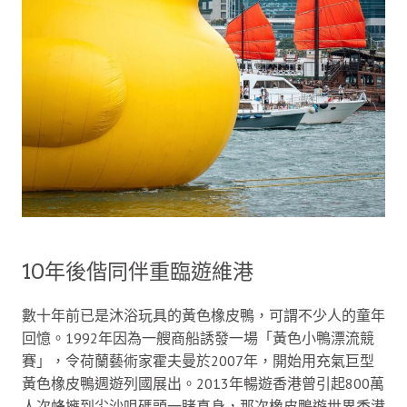
10年後偕同伴重臨遊維港
數十年前已是沐浴玩具的黃色橡皮鴨，可謂不少人的童年
回憶。1992年因為一艘商船誘發一場「黃色小鴨漂流競
賽」，令荷蘭藝術家霍夫曼於2007年，開始用充氣巨型
黃色橡皮鴨週遊列國展出。2013年暢遊香港曾引起800萬
人次蜂擁到尖沙咀碼頭一睹真身，那次橡皮鴨遊世界香港