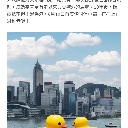
站，成為霍夫曼有史以來最受歡迎的展覽。10年後，橡
皮鴨不但重遊香港，6月10日首度偕同伴重臨「打孖上」
遊維港呢！