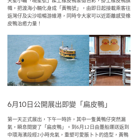
天星小輪「曉星號」髹上橡皮鴨象徵色彩，掛上橡皮鴨旗
幟，把渡海小輛化身成「黃鴨號」，由即日起接載乘客往
返灣仔及尖沙咀暢游維港，同時令大家可以近距離感受橡
皮鴨治癒力量！
6月10日公開展出即變「扁皮鴨」
第一天正式展出，下午一時許，其中一隻黃鴨仔突然漏
氣，瞬息間變了「扁皮鴨」。到6月12日由躉船運送返到
中環海濱段經2小時充氣，重塑可愛脹卜卜的造型，黃鴨