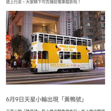
道上行走，大家睇下可否捕捉電車蹤影啦！
6月9日天星小輪出現「黃鴨號」