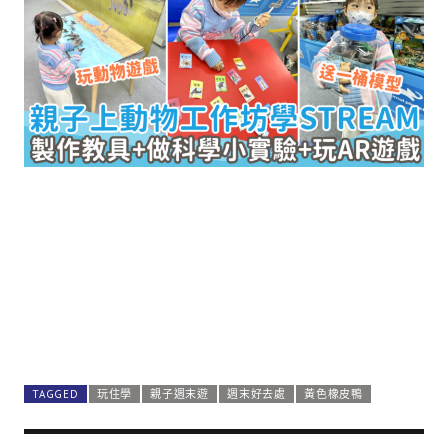
TAGGED
玩住學
親子週末遊
週末好去處
黃色橡皮鴨