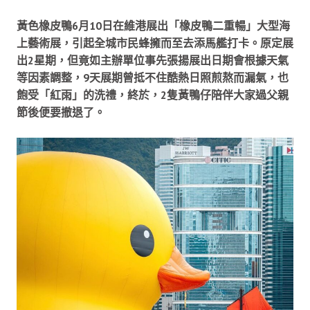
黃色橡皮鴨6月10日在維港展出「橡皮鴨二重暢」大型海
上藝術展，引起全城市民蜂擁而至去添馬艦打卡。原定展
出2星期，但竟如主辦單位事先張揚展出日期會根據天氣
等因素調整，9天展期曾抵不住酷熱日照煎熬而漏氣，也
飽受「紅雨」的洗禮，終於，2隻黃鴨仔陪伴大家過父親
節後便要撤退了。