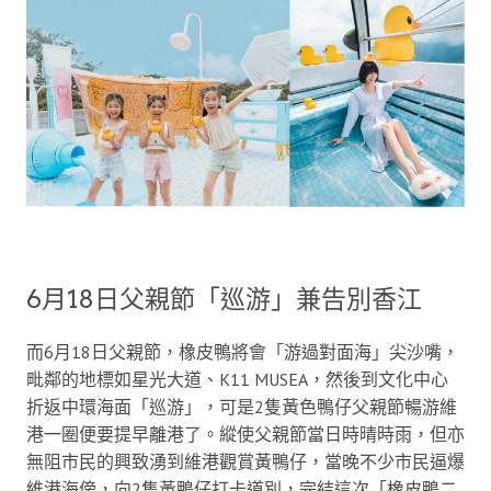
6月18日父親節「巡游」兼告別香江
而6月18日父親節，橡皮鴨將會「游過對面海」尖沙嘴，
毗鄰的地標如星光大道、K11 MUSEA，然後到文化中心
折返中環海面「巡游」，可是2隻黃色鴨仔父親節暢游維
港一圈便要提早離港了。縱使父親節當日時晴時雨，但亦
無阻市民的興致湧到維港觀賞黃鴨仔，當晚不少市民逼爆
維港海傍，向2隻黃鴨仔打卡道別，完結這次「橡皮鴨二