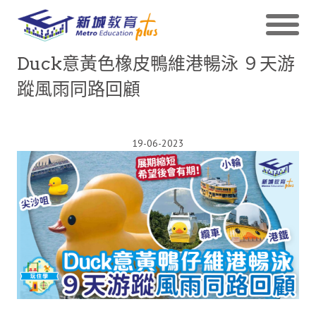
Duck意黃色橡皮鴨維港暢泳 ９天游
蹤風雨同路回顧
19-06-2023