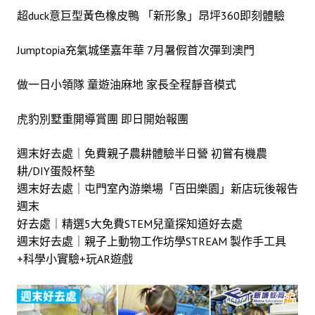
超duck意巨型黃色橡皮鴨 「新形象」昂坪360即刻體驗
Jumptopia充氣城堡嘉年華 7月暑假首次彈到澳門
做一日小領隊 童遊油麻地 家長全程靜音模式
虎豹別墅重開導賞團 即日開始報團
週末好去處｜
免費親子農耕體驗半日營 初嘗有機農
耕/DIY蛋殻杯墊
週末好去處｜屯門室內游樂場「百田樂園」新店玩後報告
週末
好去處｜精選5大免費STEM兒童探知道好去處
週末好去處｜親子上動物工作坊學STREAM 製作手工具
+科學小實驗+玩AR遊戲