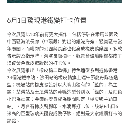
6月1日驚現港鐵變打卡位置
今次展覽比10年前有更大搞作，包括停駐在添馬公園及
中西區海濱長廊（中環段）對出的維港海旁，觀賞區較當
年廣闊，而毗鄰的公園與長廊也化身成橡皮鴨樂園，多款
告示牌及指示牌、海濱長廊欄杆、觀景台玻璃圍欄都成了
追蹤黃色橡皮鴨蹤影的打卡位。
今次展覽推出「橡皮鴨二重暢」特色造型系列遍佈香港
24個港鐵車站，沙田站的橡皮鴨換上端午節龍舟隊伍造
型；機場站的橡皮鴨設計以大嶼山獨有的「藍的」為主
題；荃灣站及土瓜灣站的黃鴨造型分別以「綠的」及紅色
小巴為靈感；金鐘站變身成為期間限定「橡皮鴨主題車
站」，月台有橡皮鴨腳印、水滴等打卡位，該站E出口6
米高的巨型玻璃天窗變成鴨仔臉，絕對是大家繼續打卡的
熱點。