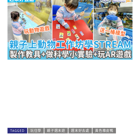
TAGGED
玩住學
親子週末遊
週末好去處
黃色橡皮鴨