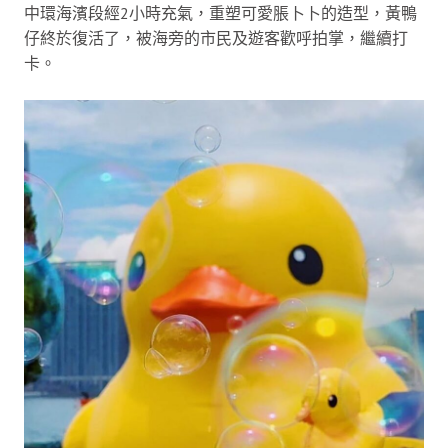
中環海濱段經2小時充氣，重塑可愛脹卜卜的造型，黃鴨
仔終於復活了，被海旁的市民及遊客歡呼拍掌，繼續打
卡。