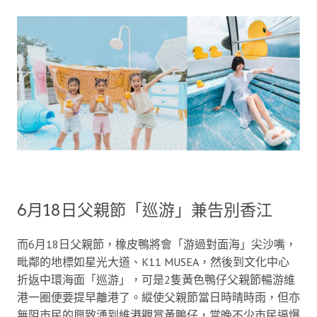
6月18日父親節「巡游」兼告別香江
而6月18日父親節，橡皮鴨將會「游過對面海」尖沙嘴，
毗鄰的地標如星光大道、K11 MUSEA，然後到文化中心
折返中環海面「巡游」，可是2隻黃色鴨仔父親節暢游維
港一圈便要提早離港了。縱使父親節當日時晴時雨，但亦
無阻市民的興致湧到維港觀賞黃鴨仔，當晚不少市民逼爆