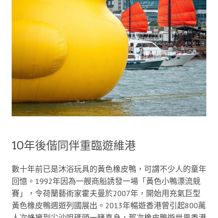
10年後偕同伴重臨遊維港
數十年前已是沐浴玩具的黃色橡皮鴨，可謂不少人的童年
回憶。1992年因為一艘商船誘發一場「黃色小鴨漂流競
賽」，令荷蘭藝術家霍夫曼於2007年，開始用充氣巨型
黃色橡皮鴨週遊列國展出。2013年暢遊香港曾引起800萬
人次蜂擁到尖沙咀碼頭一睹真身，那次橡皮鴨遊世界香港