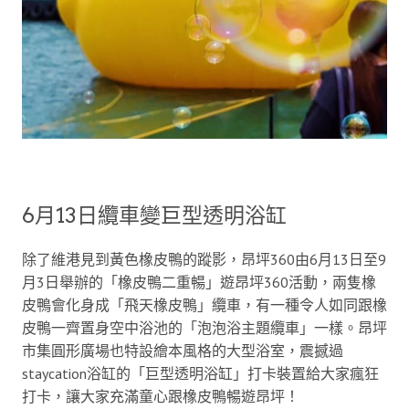
6月13日纜車變巨型透明浴缸
除了維港見到黃色橡皮鴨的蹤影，昂坪360由6月13日至9
月3日舉辦的「橡皮鴨二重暢」遊昂坪360活動，兩隻橡
皮鴨會化身成「飛天橡皮鴨」纜車，有一種令人如同跟橡
皮鴨一齊置身空中浴池的「泡泡浴主題纜車」一樣。昂坪
市集圓形廣場也特設繪本風格的大型浴室，震撼過
staycation浴缸的「巨型透明浴缸」打卡裝置給大家瘋狂
打卡，讓大家充滿童心跟橡皮鴨暢遊昂坪！