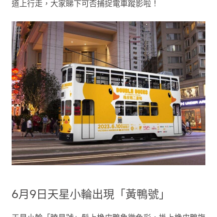
道上行走，大家睇下可否捕捉電車蹤影啦！
6月9日天星小輪出現「黃鴨號」