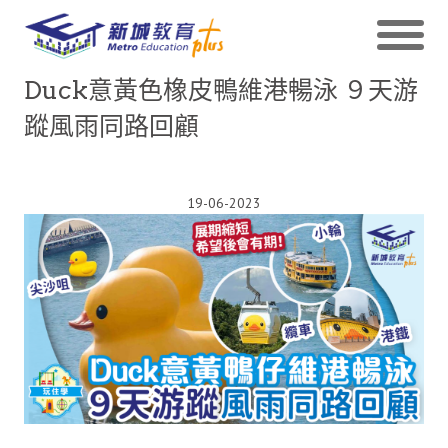
Duck意黃色橡皮鴨維港暢泳 ９天游
蹤風雨同路回顧
19-06-2023