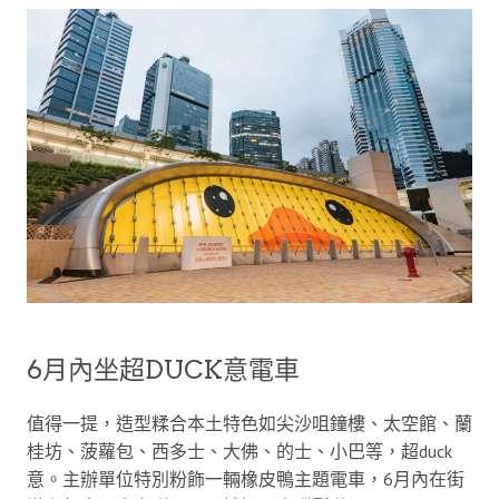
6月內坐超DUCK意電車
值得一提，造型糅合本土特色如尖沙咀鐘樓、太空館、蘭
桂坊、菠蘿包、西多士、大佛、的士、小巴等，超duck
意。主辦單位特別粉飾一輛橡皮鴨主題電車，6月內在街