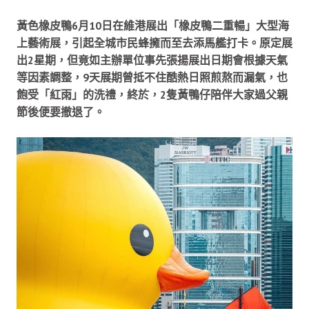
黃色橡皮鴨6月10日在維港展出「橡皮鴨二重暢」大型海
上藝術展，引起全城市民蜂擁而至去添馬艦打卡。原定展
出2星期，但竟如主辦單位事先張揚展出日期會根據天氣
等因素調整，9天展期曾抵不住酷熱日照煎熬而漏氣，也
飽受「紅雨」的洗禮，終於，2隻黃鴨仔陪伴大家過父親
節後便要撤退了。