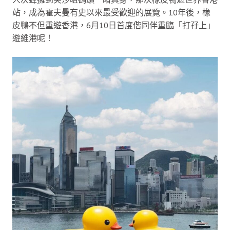
站，成為霍夫曼有史以來最受歡迎的展覽。10年後，橡
皮鴨不但重遊香港，6月10日首度偕同伴重臨「打孖上」
遊維港呢！