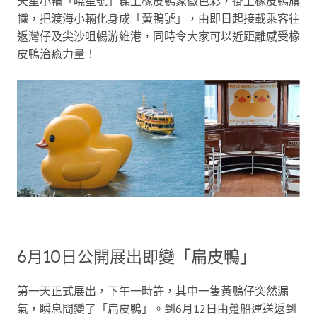
天星小輪「曉星號」髹上橡皮鴨象徵色彩，掛上橡皮鴨旗
幟，把渡海小輛化身成「黃鴨號」，由即日起接載乘客往
返灣仔及尖沙咀暢游維港，同時令大家可以近距離感受橡
皮鴨治癒力量！
6月10日公開展出即變「扁皮鴨」
第一天正式展出，下午一時許，其中一隻黃鴨仔突然漏
氣，瞬息間變了「扁皮鴨」。到6月12日由躉船運送返到