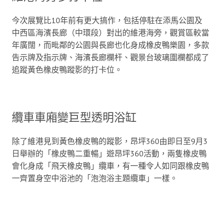
今次展覽比10年前有更大搞作，包括停駐在添馬公園及
中西區海濱長廊（中環段）對出的維港海旁，觀賞區較當
年廣闊，而毗鄰的公園與長廊也化身成橡皮鴨樂園，多款
告示牌及指示牌、海濱長廊欄杆、觀景台玻璃圍欄都成了
追蹤黃色橡皮鴨蹤影的打卡位。
纜車車廂變巨型透明浴缸
除了維港見到黃色橡皮鴨的蹤影，昂坪360由即日至9月3
日舉辦的「橡皮鴨二重暢」遊昂坪360活動，兩隻橡皮鴨
會化身成「飛天橡皮鴨」纜車，有一種令人如同跟橡皮鴨
一齊置身空中浴池的「泡泡浴主題纜車」一樣。