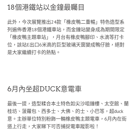
18個港鐵站以金鐘最矚目
此外，今次展覽推出24款「橡皮鴨二重暢」特色造型系
列遍佈香港18個港鐵車站，而金鐘站變身成為期間限定
「橡皮鴨主題車站」，月台有橡皮鴨腳印、水滴等打卡
位，該站E出口6米高的巨型玻璃天窗變成鴨仔臉，絕對
是大家繼續打卡的熱點。
6月內坐超DUCK意電車
最後一提，造型糅合本土特色如尖沙咀鐘樓、太空館、蘭
桂坊、菠蘿包、西多士、大佛、的士、小巴等，超duck
意。主辦單位特別粉飾一輛橡皮鴨主題電車，6月內在街
道上行走，大家睇下可否捕捉電車蹤影啦！