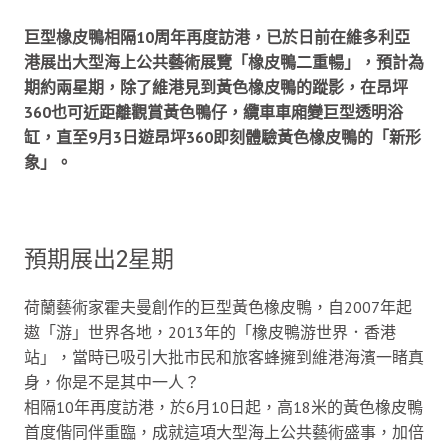
巨型橡皮鴨相隔10周年再度訪港，已於日前在維多利亞
港展出大型海上公共藝術展覽「橡皮鴨二重暢」，預計為
期約兩星期，除了維港見到黃色橡皮鴨的蹤影，在昂坪
360也可近距離觀賞黃色鴨仔，纜車車廂變巨型透明浴
缸，直至9月3日遊昂坪360即刻體驗
黃色橡皮鴨的「新形
象」
。
預期展出2星期
荷蘭藝術家霍夫曼創作的巨型黃色橡皮鴨，自2007年起
遨「游」世界各地，2013年的「橡皮鴨游世界．香港
站」，當時已吸引大批市民和旅客蜂擁到維港海濱一睹真
身，你是不是其中一人？
相隔10年再度訪港，於6月10日起，高18米的黃色橡皮鴨
首度偕同伴重臨，成就這項大型海上公共藝術盛事，加倍