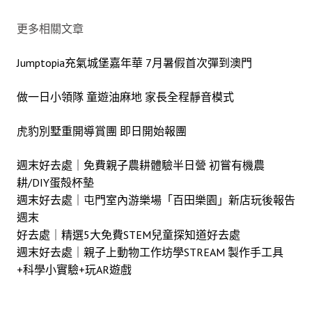
更多相關文章
Jumptopia充氣城堡嘉年華 7月暑假首次彈到澳門
做一日小領隊 童遊油麻地 家長全程靜音模式
虎豹別墅重開導賞團 即日開始報團
週末好去處｜
免費親子農耕體驗半日營 初嘗有機農
耕/DIY蛋殻杯墊
週末好去處｜屯門室內游樂場「百田樂園」新店玩後報告
週末
好去處｜精選5大免費STEM兒童探知道好去處
週末好去處｜親子上動物工作坊學STREAM 製作手工具
+科學小實驗+玩AR遊戲