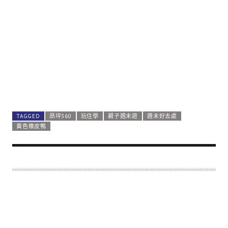
TAGGED
昂坪360
玩住學
親子週末遊
週末好去處
黃色橡皮鴨