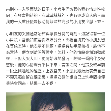
來到小一入學面試的日子，小考生們懷著各種心情走進校
園；有興奮期待的、有戰戰兢兢的、也有哭成淚人的。而
我的一大重任便是協助情緒過於高漲的小朋友冷靜下來。
小朋友的哭鬧通常始於與家長分開的時刻。還記得有一位
小男孩，當他知道要與媽媽分開，需獨自與其他小朋友留
在等候室時，他表示不情願。媽媽有點手足無措，趁他不
為意時，便立刻離開等候室。怎料，他的情緒突然激動起
來，不但大哭大叫，更開始滾地發洩。經過一番陪伴及安
慰後，他的心情總算平伏下來。言談之間，他提及較早前
一段上興趣班的經歷。上課當天，小朋友跟媽媽表示自己
不願意獨自留在課室裏，媽媽安慰他說自己上洗手間後便
很快會回來，結果一去不返。