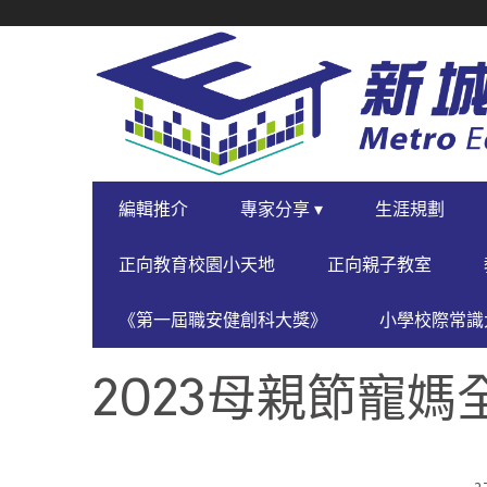
SECONDARY
NAVIGATION
PRIMARY
編輯推介
專家分享 ▾
生涯規劃
NAVIGATION
正向教育校園小天地
正向親子教室
《第一屆職安健創科大獎》
小學校際常識大
2023母親節寵媽