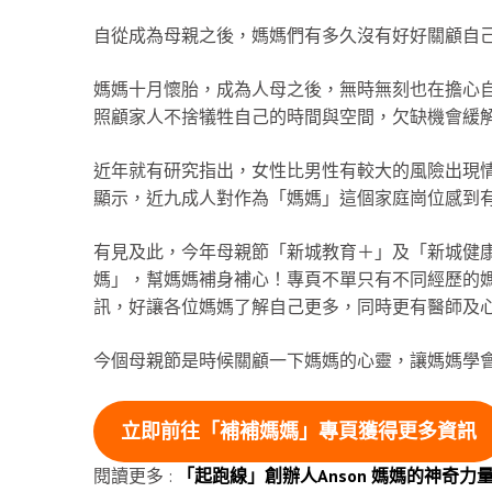
自從成為母親之後，媽媽們有多久沒有好好關顧自
媽媽十月懷胎，成為人母之後，無時無刻也在擔心
照顧家人不捨犠牲自己的時間與空間，欠缺機會緩
近年就有研究指出，女性比男性有較大的風險出現
顯示，近九成人對作為「媽媽」這個家庭崗位感到
有見及此，今年母親節「新城教育＋」及「新城健康
媽」，幫媽媽補身補心！專頁不單只有不同經歷的
訊，好讓各位媽媽了解自己更多，同時更有醫師及
今個母親節是時候關顧一下媽媽的心靈，讓媽媽學
立即前往「補補媽媽」專頁獲得更多資訊
閱讀更多 :
「起跑線」創辦人Anson 媽媽的神奇