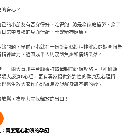
己的身心？
自己的小朋友有否穿得好、吃得飽…總是為家庭操勞，為了
解日常中累積的負面情緒，影響精神健康。
情緒問題，早前香港就有一份針對媽媽精神健康的調查報告
有精神壓力，近四成半人則感到焦慮和情緒低落。
＋」兩大資訊平台聯乘打造母親節寵媽攻略 —「補補媽
媽媽大談湊B心經，更有專家提供針對性的健康及心理資
心理醫生教大家作心理調息及舒解身體不適的妙法！
會放鬆，為壓力尋找釋放的出口！
力量：兩度驚心動魄的孕記