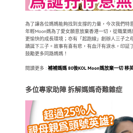
為了讓各位媽媽能夠找到支撐的力量，今次我們特意
年輕Moon媽為了愛女願意放棄香港一切，從職業
更愉快的成長環境；亦有「起跑線」創辦人三子之母
蹟誕下三子。故事有喜有悲，有血汗有淚水，印証
鼓勵更多同路媽媽！
閱讀更多 :
補補媽媽 80後KOL Moon媽放棄一切
多位專家助陣 拆解媽媽奇難雜症