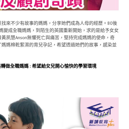
找來不少有故事的媽媽，分享她們成為人母的經歷。80後
媽媽變成全職媽媽，到陌生的英國重新開始，求的是給予女女
黃夙慧Anson無懼死亡與痛苦，堅持完成媽媽的使命，奇
了媽媽棉乾絮濕的育兒孕記，希望透過她們的故事，感染並
 移英轉做全職媽媽 : 希望給女兒開心愉快的學習環境