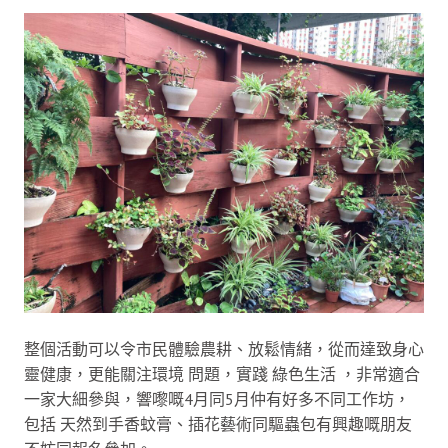
整個活動可以令市民體驗農耕、放鬆情緒，從而達致身心
靈健康，更能關注環境 問題，實踐 綠色生活 ，非常適合
一家大細參與，響嚟嘅4月同5月仲有好多不同工作坊，
包括 天然到手香蚊膏、插花藝術同驅蟲包有興趣嘅朋友