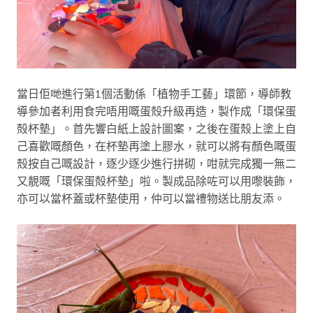
當日佢哋進行第1個活動係「植物手工藝」環節，導師教
導參加者利用食完唔用嘅蛋殼升級再造，製作成「環保蛋
殻杯墊」。首先響白紙上設計圖案，之後在蛋殼上塗上自
己喜歡嘅顏色，在杯墊再塗上膠水，就可以將有顏色嘅蛋
殼按自己嘅設計，逐少逐少進行拼砌，咁就完成獨一無二
又靚嘅「環保蛋殻杯墊」啦。製成品除咗可以用嚟裝飾，
亦可以當杯蓋或杯墊使用，仲可以當禮物送比朋友添。