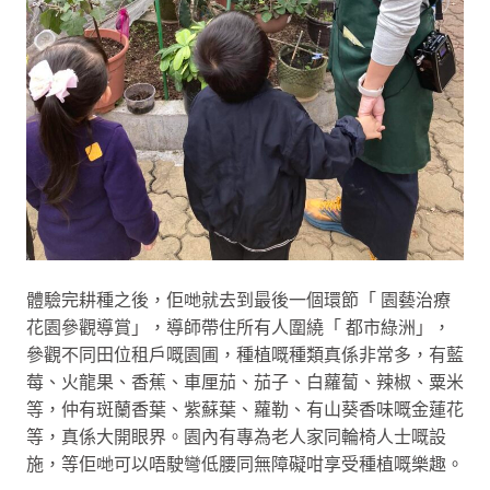
體驗完耕種之後，佢哋就去到最後一個環節「 園藝治療
花園參觀導賞」，導師帶住所有人圍繞「 都市綠洲」，
參觀不同田位租戶嘅園圃，種植嘅種類真係非常多，有藍
莓、火龍果、香蕉、車厘茄、茄子、白蘿蔔、辣椒、粟米
等，仲有斑蘭香葉、紫蘇葉、蘿勒、有山葵香味嘅金蓮花
等，真係大開眼界。園內有專為老人家同輪椅人士嘅設
施，等佢哋可以唔駛彎低腰同無障礙咁享受種植嘅樂趣。