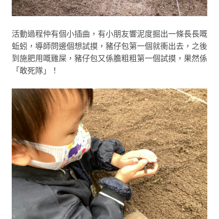
活動過程仲有個小插曲，有小朋友響泥度掘出一條長長嘅
蚯蚓，導師問邊個想試摸，豬仔包第一個就衝出去，之後
到施肥用嘅雞屎，豬仔包又係膽粗粗第一個試摸，果然係
「敢死隊」！