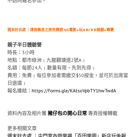
不妨同報名參加。
週末好去處 ｜環保概念之旅免費遊 4D電影+玩AR/VR遊戲+導覽
親子半日體驗營
時長：3小時
地點：都市綠洲﹙九龍觀塘道2號A﹚
名額：每節24人﹙數量有限，先到先得﹚
費用：免費﹙每位參加者需繳交$50按金，並可於出席當
日退還﹚
報名連結：
https://forms.gle/KAtsoVpbTY1hwTwdA
資料內容及相片獲
豬仔包の開心日常
專頁授權轉載
更多相關文章
週末好去處 ｜屯門室內遊樂場「百田樂園」新店玩後報