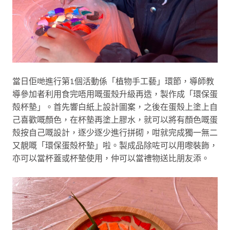
當日佢哋進行第1個活動係「植物手工藝」環節，導師教
導參加者利用食完唔用嘅蛋殼升級再造，製作成「環保蛋
殻杯墊」。首先響白紙上設計圖案，之後在蛋殼上塗上自
己喜歡嘅顏色，在杯墊再塗上膠水，就可以將有顏色嘅蛋
殼按自己嘅設計，逐少逐少進行拼砌，咁就完成獨一無二
又靚嘅「環保蛋殻杯墊」啦。製成品除咗可以用嚟裝飾，
亦可以當杯蓋或杯墊使用，仲可以當禮物送比朋友添。