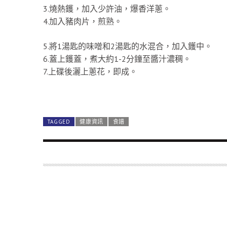
3.燒熱鑊，加入少許油，爆香洋蔥。
4.加入豬肉片，煎熟。
5.將1湯匙的味噌和2湯匙的水混合，加入鑊中。
6.蓋上鑊蓋，煮大約1-2分鐘至醬汁濃稠。
7.上碟後灑上蔥花，即成。
TAGGED
健康資訊
食譜