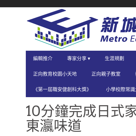
SECONDARY
NAVIGATION
PRIMARY
編輯推介
專家分享 ▾
生涯規劃
NAVIGATION
正向教育校園小天地
正向親子教室
《第一屆職安健創科大獎》
小學校際常識大
10分鐘完成日式
東瀛味道