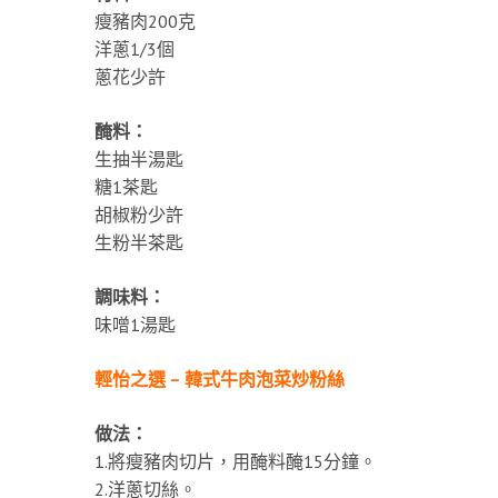
瘦豬肉200克
洋蔥1/3個
蔥花少許
醃料：
生抽半湯匙
糖1茶匙
胡椒粉少許
生粉半茶匙
調味料：
味噌1湯匙
輕怡之選 – 韓式牛肉泡菜炒粉絲
做法：
1.將瘦豬肉切片，用醃料醃15分鐘。
2.洋蔥切絲。