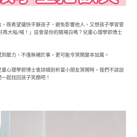
合，既希望儘快平靜孩子，避免影響他人，又想孩子學習管
好再大嗌/喊！」這會是你的開場白嗎？兒童心理學郭博士
感到壓力，不僅無補於事，更可能令哭鬧變本加厲。
兒童心理學郭博士會詳細剖析當小朋友哭鬧時，我們不該說
們一起找回孩子笑顏吧！