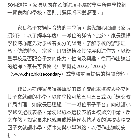
30個選擇。家長切勿在乙部選填不屬於學生所屬學校網
一覽表內的學校，否則其選擇將不獲處理。」
家長為子女選擇合適的中學前，應先細心閱讀《家長
須知》，以了解本年度中一派位的詳情。此外，家長選擇
學校時亦應先對學校有充分的認識，了解學校的辦學理
念、傳統特色、宗教、班級結構及其發展和運作等，以衡
量學校是否配合子女的能力、性向及興趣，從而作出適當
的選擇。家長可參閱《中學概覽2022／2023》
（
www.chsc.hk/secondary
）或學校網頁提供的相關資料。
教育局提醒家長須將填妥的電子或紙本選校表格交回
其子女就讀的小學，以便學校可於五月五日或以前送交教
育局辦理。如家長已透過「中一派位電子平台」向就讀小
學遞交選校表格，請勿以紙本選校表格重複遞交申請，反
之亦然。如家長未能親自或授權代表將填妥的選校表格交
回子女就讀小學，須事先與小學聯絡，以便作出適切安
排。