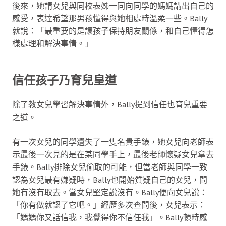
後來，她請女兒與同校表姊一同向同學的媽媽講出自己的
感受，表達希望那男孩懂得與她相處時溫柔一些。Bally
就說：「最重要的是讓孩子保持朋友關係，和自己懂得怎
樣處理和解決事情。」
信任孩子乃育兒皇道
除了教女兒學習解決事情外，Bally提到信任也育兒重要
之道。
有一次女兒的同學遺失了一隻名貴手錶，她女兒向老師表
示最後一次見的是在某同學手上，最後老師懷疑女兒拿去
手錶。Bally排除女兒偷取的可能，但當老師與同學一致
認為女兒最有嫌疑時，Bally也開始質疑自己的女兒，問
她有沒有取去。當女兒堅定說沒有。Bally便向女兒說：
「你有做就認了它吧。」經歷多次查問後，女兒表示：
「媽媽你又話信我，我覺得你不信任我」。Bally頓時感