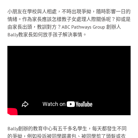
小朋友在學校與人相處，不時出現爭拗，隨時影響一日的
情緒。作為家長應該怎樣教子女處理人際關係呢？抑或是
由家長出頭，教訓對方？ABC Pathways Group 創辦人
Bally教家長如何放手孩子解決事情。
Bally創辦的教育中心有五千多名學生，每天都發生不同
的爭拗，例如投訴被同學踢書包、被同學剪了頭髮或衣