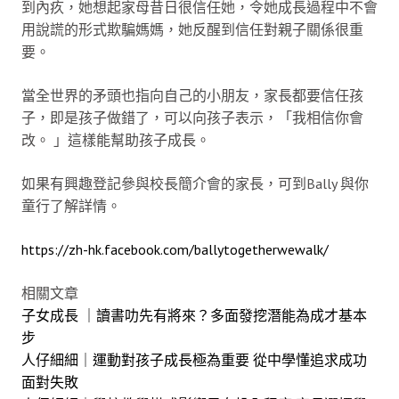
到內疚，她想起家母昔日很信任她，令她成長過程中不會
用說謊的形式欺騙媽媽，她反醒到信任對親子關係很重
要。
當全世界的矛頭也指向自己的小朋友，家長都要信任孩
子，即是孩子做錯了，可以向孩子表示，「我相信你會
改。 」這樣能幫助孩子成長。
如果有興趣登記參與校長簡介會的家長，可到Bally 與你
童行了解詳情。
https://zh-hk.facebook.com/ballytogetherwewalk/
相關文章
子女成長 ｜讀書叻先有將來？多面發挖潛能為成才基本
步
人仔細細｜運動對孩子成長極為重要 從中學懂追求成功
面對失敗