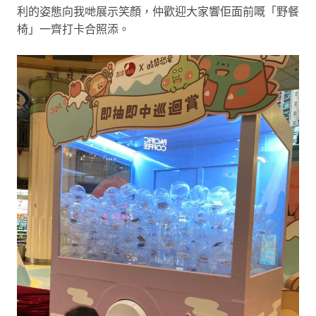
利的姿態向我哋展示笑顏，仲歡迎大家響佢面前嘅「野餐
椅」一齊打卡合照添。