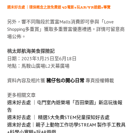
週末好去處 ｜環保概念之旅免費遊 4D電影+玩AR/VR遊戲+導覽
另外，響不同階段於置富Malls消費即可參與「Love
Shopping多重賞」獲取多重豐富優惠禮遇。詳情可留意商
場公佈。
桃太郎航海美食探險記
日期：2023年3月25日至6月18日
地點：馬鞍山廣場L2天幕廣場
資料內容及相片獲
豬仔包の開心日常
專頁授權轉載
更多相關文章
週末好去處 ｜屯門室內遊樂場「百田樂園」新店玩後報
告
週末好去處 ｜ 精選5大免費STEM兒童探知好去處
週末好去處｜親子上動物工作坊學STREAM 製作手工教具
+科學小實驗+玩AR遊戲