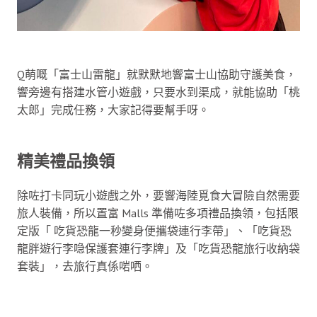
Q萌嘅「富士山雷龍」就默默地響富士山協助守護美食，
響旁邊有搭建水管小遊戲，只要水到渠成，就能協助「桃
太郎」完成任務，大家記得要幫手呀。
精美禮品換領
除咗打卡同玩小遊戲之外，要響海陸覓食大冒險自然需要
旅人裝備，所以置富 Malls 準備咗多項禮品換領，包括限
定版「 吃貨恐龍一秒變身便攜袋連行李帶」、「吃貨恐
龍胖遊行李喼保護套連行李牌」及「吃貨恐龍旅行收納袋
套裝」，去旅行真係啱哂。