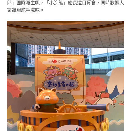
郎」團隊嘅主帆，「小浣熊」船長遠目覓食，同時歡迎大
家體驗舵手滋味。