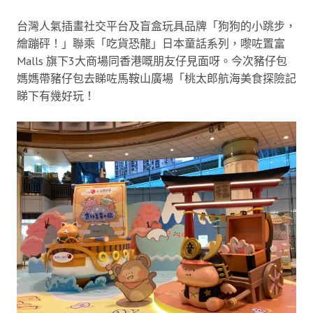
台灣人氣插畫社交平台及盲盒玩具品牌「狗狗的小跳步，
繪蹦砰！」聯乘「吃貨恐龍」日本童話系列，嚟咗置富
Malls 旗下3大商場同香港嘅朋友仔見面呀。今次豬仔包
媽媽帶豬仔包去睇咗馬鞍山廣場「桃太郎航海美食探險記
睇下有幾好玩！