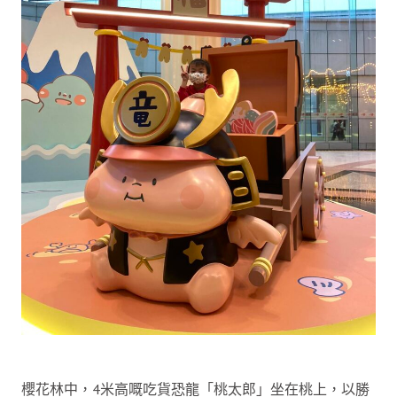
櫻花林中，4米高嘅吃貨恐龍「桃太郎」坐在桃上，以勝