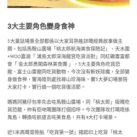
3大主要角色變身食神
3大童話場景全部都係以大家耳熟能詳嘅經典故事做主
題，包括馬鞍山廣場「桃太郎航海美食探險記」、天水圍
+WOO嘉湖「 浦島太郎深海龍宮吃貨派對」同紅磡置富都
會「 金太郎勇闖森林美食團 」，3大主要角色吃貨恐
龍、富士山雷龍同吃貨動物，今次沒有斬妖除魔，全部變
身做食神，響海陸到處找尋山珍海味，響3大夢幻場景陪
大家打卡，實行過一個吃貨復活節。
媽媽同豬仔包率先去咗馬鞍山廣場，同「桃太郎」版嘅吃
貨恐龍，仲有佢哋嘅團隊打個招呼。今次團隊攻打嘅唔係
鬼島，轉換咗航道去咗美食島，共有4大打卡場景。
近5米高嘅冒險船「吃貨第一號」揚起印上吃貨「桃太