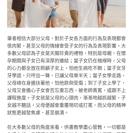
筆者相信大部分父母，對於子女各方面的行為及表現都會
很肉緊，甚至父母的情緒會受子女的行為及表現影響。大
多數父母認為子女是天賜珍貴的禮物，特別是母親，在懷
孕期間與子女已有深厚的連結；當子女仍在襁褓時，父母
的心力都全放在照顧子女上，怕他生病吃不飽；當子女牙
牙學語，只哼出一聲，已讓父母樂半天；當子女學走路，
父母總在身邊扶著他，怕他跌倒受傷；到了子女上學了，
父母又會擔心子女會否忘東忘西，被老師責罵，或跟不上
課程進度。子女就是父母的心頭肉，漸漸地越抓越緊，子
女越不聽話，父母便越會重覆嘮叨或打罵，而父母的精神
狀態更越發焦慮、甚至崩潰。
在大多數父母的角度來看，供書教學盡心管教，一切都是