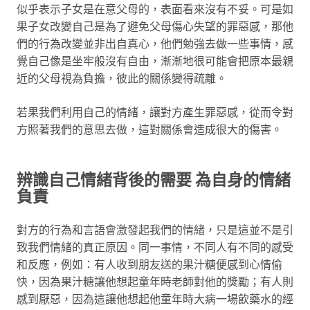
似乎表示子女是在意父母的，表面看來沒有不妥。可是如
果子女改變自己是為了避免父母傷心失望的罪惡感，那他
們的行為改變並非出自真心，他們勉強去做一些事情，感
覺自己像是坐牢般沒有自由，漸漸地很可能會把原本最親
近的父母視為負擔，彼此的關係變得疏離。
若果我們利用自己的情緒，讓對方產生罪惡感，從而令對
方照著我們的意思去做，這對關係會造成很大的傷害。
辨識自己情緒背後的需要 為自身的情緒
負責
對方的行為和言語會激發起我們的情緒，只是這並不是引
致我們情緒的真正原因。同一事情，不同人有不同的感受
和反應，例如：有人收到朋友送的果汁糖便感到心情偷
快，因為果汁糖讓他想起童年時老師對他的獎勵；有人則
感到厭惡，因為這讓他想起他童年時大病一場飲藥水的經