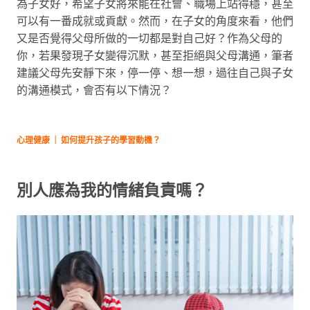
為子女好，希望子女將來能在社會、職場上站得穩，甚至
可以有一番成就或貢獻。然而，在子女的角度來看，他們
又是否覺得父母所做的一切都是對自己好？作為父母的
你，若果發現子女變得沉默，甚至拒絕與父母溝通，筆者
建議父母先安靜下來，停一停、想一想，過往自己與子女
的溝通模式，會否有以下情況？
心理健康 ｜ 如何提升孩子的學習動機？
別人應為我的情緒負責嗎？