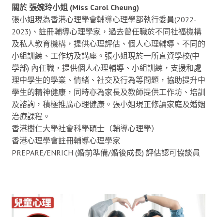
關於 張婉玲小姐 (Miss Carol Cheung)
張小姐現為香港心理學會輔導心理學部執行委員(2022-
2023)、註冊輔導心理學家，過去曾任職於不同社福機構
及私人教育機構，提供心理評估、個人心理輔導、不同的
小組訓練、工作坊及講座。張小姐現於一所直資學校(中
學部) 內任職，提供個人心理輔導、小組訓練，支援和處
理中學生的學業、情緒、社交及行為等問題，協助提升中
學生的精神健康，同時亦為家長及教師提供工作坊、培訓
及諮詢，積極推廣心理健康。張小姐現正修讀家庭及婚姻
治療課程。
香港樹仁大學社會科學碩士（輔導心理學）
香港心理學會註冊輔導心理學家
PREPARE/ENRICH (婚前準備/婚後成長) 評估認可協談員