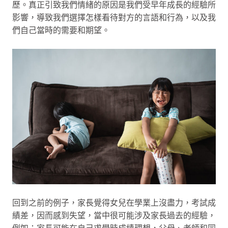
歷。真正引致我們情緒的原因是我們受早年成長的經驗所
影響，導致我們選擇怎樣看待對方的言語和行為，以及我
們自己當時的需要和期望。
回到之前的例子，家長覺得女兒在學業上沒盡力，考試成
績差，因而感到失望，當中很可能涉及家長過去的經驗，