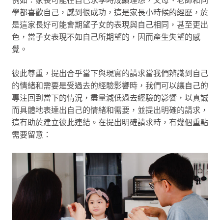
例如：家長可能在自己求學時成績理想，父母、老師和同
學都喜歡自己，感到很成功，這是家長小時候的經歷，於
是這家長好可能會期望子女的表現與自己相同，甚至更出
色，當子女表現不如自己所期望的，因而產生失望的感
覺。
彼此尊重，提出合乎當下與現實的請求當我們辨識到自己
的情緒和需要是受過去的經驗影響時，我們可以讓自己的
專注回到當下的情況，盡量減低過去經驗的影響，以真誠
而具體地表達出自己的情緒和需要，並提出明確的請求，
這有助於建立彼此連結。在提出明確請求時，有幾個重點
需要留意：