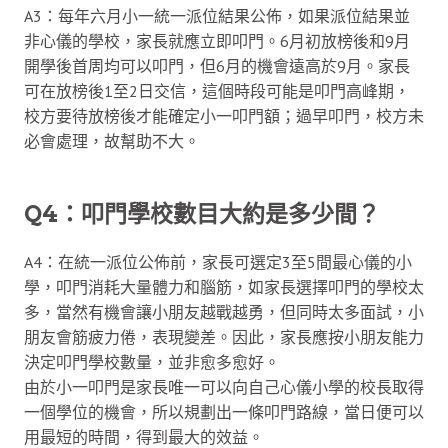
A3：每年六月小一統一派位結果公佈，如果派位結果並
非心儀的學校，家長就應立即叩門。6月初放榜後和9月
開學後首周均可以叩門，但6月的機會遠高於9月。家長
可在放榜後1至2日交信，這個時段可能是叩門高峰期，
校方要待放榜後才能確定小一叩門額；過早叩門，校方未
必會處理，故幫助不大。
Q4：叩門學校數目大約是多少間？
A4：在統一派位公佈前，家長可選定3至5間最心儀的小
學，叩門消耗大量體力和腦筋，如家長選擇叩門的學校太
多，當然有機會讓小朋友越戰越勇，但同時太多面試，小
朋友會筋疲力倦，表現變差。因此，家長應按小朋友能力
決定叩門學校數量，並非愈多愈好。
由於小一叩門是家長唯一可以向自己心儀小學的校長取得
一個學位的機會，所以規劃出一條叩門路線，當日便可以
用最短的時間，得到最大的效益。