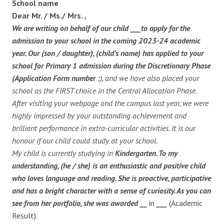
School name
Dear Mr. / Ms./ Mrs.
,
We are writing on behalf of our child
___to apply for the
admission to your school in the coming 2023-24 academic
year. Our (son / daughter), (child’s name) has applied to your
school for Primary 1 admission during the Discretionary Phase
(Application Form number :
), and we have also placed your
school as the FIRST choice in the Central Allocation Phase.
After visiting your webpage and the campus last year, we were
highly impressed by your outstanding achievement and
brilliant performance in extra-curricular activities. It is our
honour if our child could study at your school.
My child is currently studying in
Kindergarten. To my
understanding, (he / she) is an enthusiastic and positive child
who loves language and reading. She is proactive, participative
and has a bright character with a sense of curiosity. As you can
see from her portfolio, she was awarded
__
in
___
(Academic
Result).