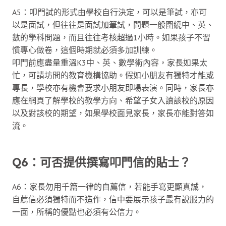
A5：叩門試的形式由學校自行決定，可以是筆試，亦可
以是面試，但往往是面試加筆試，問題一般圍繞中、英、
數的學科問題，而且往往考核超過1小時。如果孩子不習
慣專心做卷，這個時期就必須多加訓練。
叩門前應盡量重溫K3中、英、數學術內容，家長如果太
忙，可請坊間的教育機構協助。假如小朋友有獨特才能或
專長，學校亦有機會要求小朋友即場表演。同時，家長亦
應在網頁了解學校的教學方向、希望子女入讀該校的原因
以及對該校的期望，如果學校面見家長，家長亦能對答如
流。
Q6：可否提供撰寫叩門信的貼士？
A6：家長勿用千篇一律的自薦信，若能手寫更顯真誠，
自薦信必須獨特而不造作，信中要展示孩子最有說服力的
一面，所稱的優點也必須有公信力。