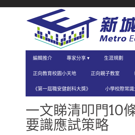
SECONDARY
NAVIGATION
PRIMARY
編輯推介
專家分享 ▾
生涯規劃
NAVIGATION
正向教育校園小天地
正向親子教室
《第一屆職安健創科大獎》
小學校際常識大
一文睇清叩門10條
要識應試策略