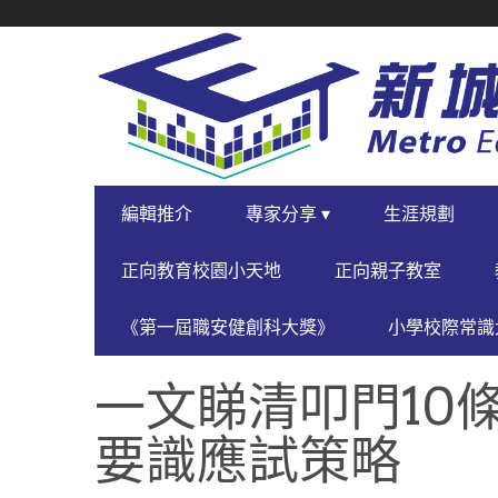
SECONDARY
NAVIGATION
PRIMARY
編輯推介
專家分享 ▾
生涯規劃
NAVIGATION
正向教育校園小天地
正向親子教室
《第一屆職安健創科大獎》
小學校際常識大
一文睇清叩門10條
要識應試策略