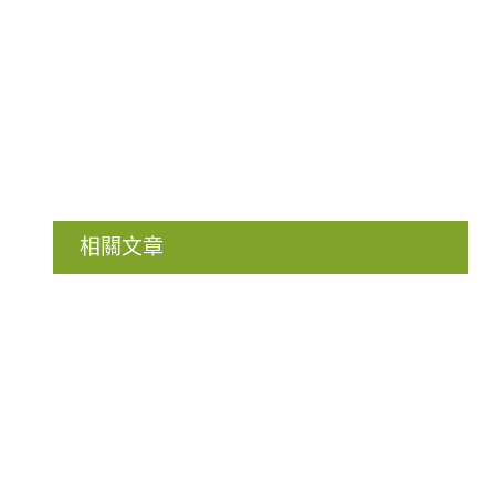
相關文章
網課必讀 ｜ Zoom 七大實用功能及使用流程一覽
BACK TO TOP