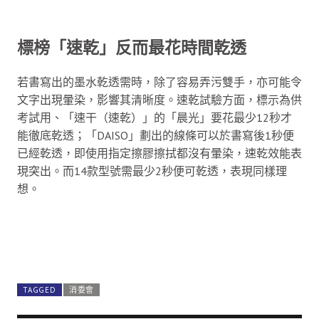
標榜「速乾」反而最花時間乾透
若書寫出的墨水乾透需時，除了容易弄污雙手，亦可能令
文字出現暈染，影響其清晰度。速乾試驗方面，標示為供
考試用、「速干（速乾）」的「晨光」要花最少12秒才
能徹底乾透；「DAISO」劃出的線條可以於書寫後1秒便
已經乾透，即使用指定擦膠擦拭都沒有暈染，速乾效能表
現突出。而14款型號需最少2秒便可乾透，表現同樣理
想。
TAGGED
消委會