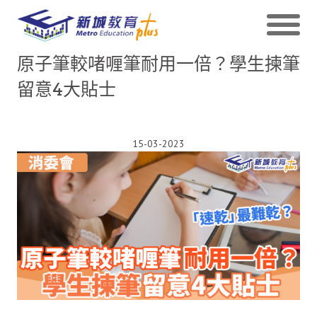
原子筆較啫喱筆耐用一倍？學生揀筆
留意4大貼士
15-03-2023