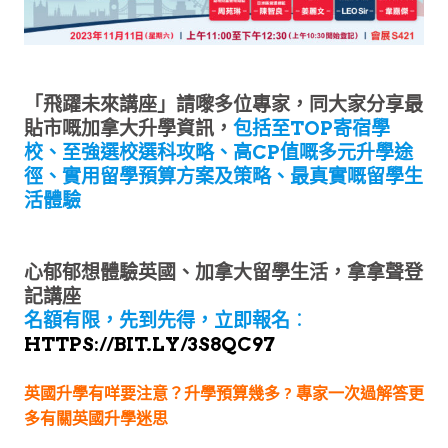
「飛躍未來講座」請嚟多位專家，同大家分享最
貼市嘅加拿大升學資訊，
包括至TOP寄宿學
校、至強選校選科攻略、高CP值嘅多元升學途
徑、實用留學預算方案及策略、最真實嘅留學生
活體驗
心郁郁想體驗英國、加拿大留學生活，拿拿聲登
記講座
名額有限，先到先得，立即報名
：
HTTPS://BIT.LY/3S8QC97
英國升學有咩要注意？升學預算幾多 ? 專家一次過解答更
多有關英國升學迷思