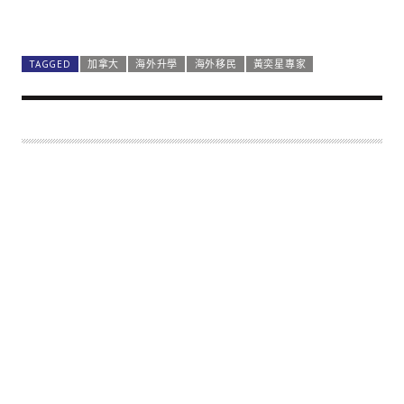
TAGGED
加拿大
海外升學
海外移民
黃奕星專家