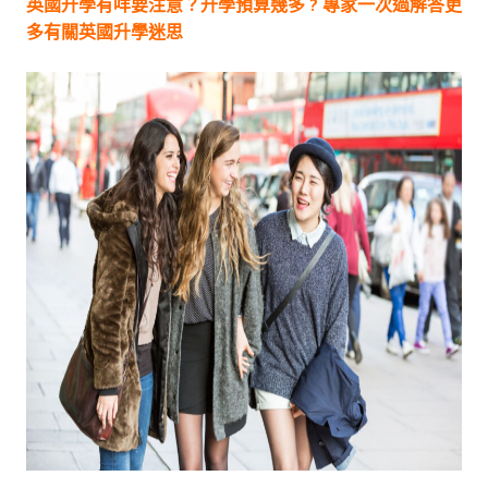
英國升學有咩要注意？升學預算幾多 ? 專家一次過解答更
多有關英國升學迷思