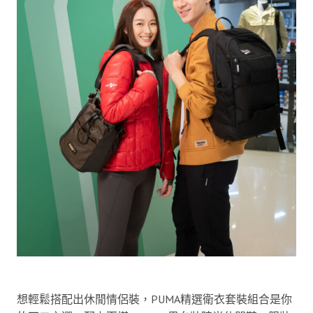
想輕鬆搭配出休閒情侶裝，PUMA精選衛衣套裝組合是你