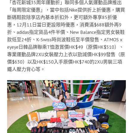
「杏花新城35周年運動折」聯同多個人氣運動品牌推出
「毎周限定優惠」，當中包括Nike提供折上折優惠，購買
斷碼鞋款除享店內基本折扣外，更可額外專享85折優
惠，12月11日當日更設限時優惠，消費滿$688額外再9
折、adidas指定貨品4件半價、New Balance指定男女裝鞋
款低至24折、K-Swiss時尚波鞋低至半價發售、ATMOS x
eyeye日韓品牌聯乘T恤激賞價HK$49（原價HK$510）、
專業運動品牌2XU女裝壓力上衣以勁減價HK$99發售（原
價$630）以及HK$150入手原價HK$740的2XU男裝三項
鐵人壓力背心等。