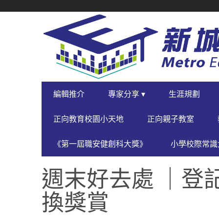
SECONDARY
NAVIGATION
PRIMARY
編輯推介
專家分享 ▾
生涯規劃
NAVIGATION
正向教育校園小天地
正向親子教室
《第一屆職安健創科大獎》
小學校際常識大
週末好去處 ｜登
換獎賞