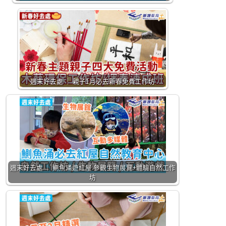
週末好去處 ｜ 親子1月必去新春免費工作坊
週末好去處 ｜ 鰂魚涌遊紅屋 參觀生物展覽+體驗自然工作
坊