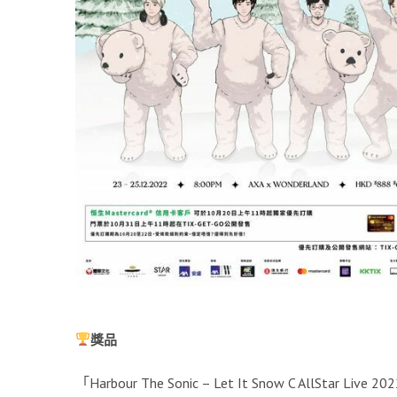
獎品
「Harbour The Sonic – Let It Snow C AllStar 