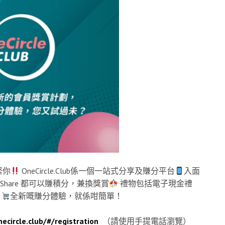
緊你
OneCircle.Club係一個一站式分享及賺分平台
入面
/ Share 都可以賺積分，兼換獎賞
禮物包括電子現金禮
~
全新嘅賺分體驗，就係咁簡單！
ecircle.club/#/registration
（請使用手提電話瀏覽）