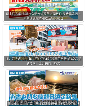
週末好去處 ｜荔枝角雨水排放隧道開放日 免費導賞團、
寵物健康檢查服務及精彩攤位
週末好去處 ｜ 一年一度deTour 2022現正舉行 逾 80 場活
動推廣「設計共同」概念
週末好去處 ｜遊盡屯門多個香港靚景 多條路線任你行