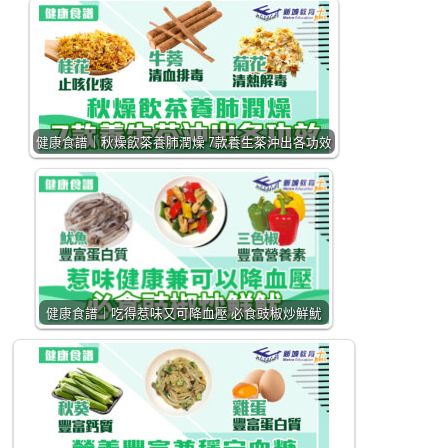
健康食譜｜秋燥飲茶養肺潤燥 7款養生茶沖出各功效
健康食譜｜吃得惹味又可降血壓 必食豉椒炒鮮魷