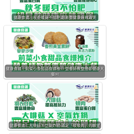
健康食譜｜秋冬暖身不怕肥 超易整健康麻辣雞煲
健康食譜｜前菜小食甜品食譜推介 營養師教整應節健康大
餐￼
健康食譜｜大啡菇 X 空氣炸鍋 滿足「啖啖肉」的願望