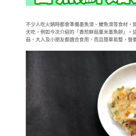
不少人吃火鍋時都會準備墨魚滑、鯪魚滑等食材，
天吃，例如今次介紹的「香煎鮮菇粟米墨魚餅」。
菇，大人及小朋友都適合食用，而且簡單易整，營