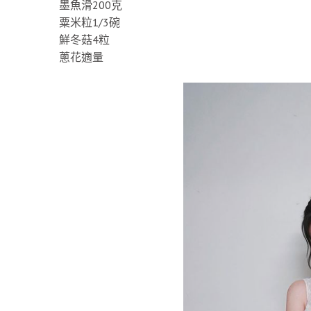
墨魚滑200克
粟米粒1/3碗
鮮冬菇4粒
蔥花適量