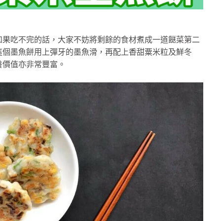
如果吃不完的話，大家不妨將剩餘的食材煮成一道餸菜第二
這個墨魚餅用上彈牙的墨魚滑，再配上香甜粟米粒及鮮冬
養價值亦非常豐富。