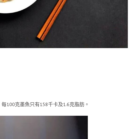
00克墨魚只有158千卡及1.6克脂肪。