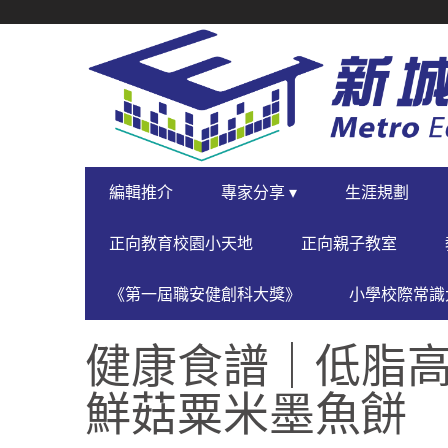
SECONDARY
NAVIGATION
PRIMARY
編輯推介
專家分享 ▾
生涯規劃
NAVIGATION
正向教育校園小天地
正向親子教室
《第一屆職安健創科大獎》
小學校際常識大
健康食譜｜低脂高
鮮菇粟米墨魚餅